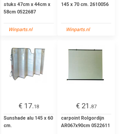
stuks 47cm x 44cm x
145 x 70 cm. 2610056
58cm 0522687
Winparts.nl
Winparts.nl
€ 17.
€ 21.
18
87
Sunshade alu 145 x 60
carpoint Rolgordijn
cm.
AR067x90cm 0522611