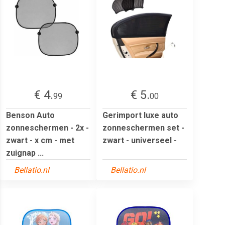
€ 4.
€ 5.
99
00
Benson Auto
Gerimport luxe auto
zonneschermen - 2x -
zonneschermen set -
zwart - x cm - met
zwart - universeel -
zuignap ...
Bellatio.nl
Bellatio.nl