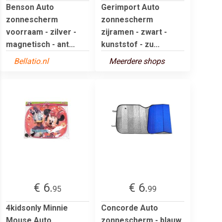
Benson Auto
Gerimport Auto
zonnescherm
zonnescherm
voorraam - zilver -
zijramen - zwart -
magnetisch - ant...
kunststof - zu...
Bellatio.nl
Meerdere shops
€ 6.
€ 6.
95
99
4kidsonly Minnie
Concorde Auto
Mouse Auto
zonnescherm - blauw