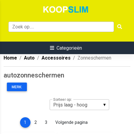
Categorieën
Home
Auto
Accessoires
Zonneschermen
autozonneschermen
MERK:
Sorteer op:
(current)
1
2
3
Volgende pagina