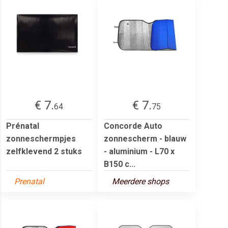
€ 7.
€ 7.
64
75
Prénatal
Concorde Auto
zonneschermpjes
zonnescherm - blauw
zelfklevend 2 stuks
- aluminium - L70 x
B150 c...
Prenatal
Meerdere shops