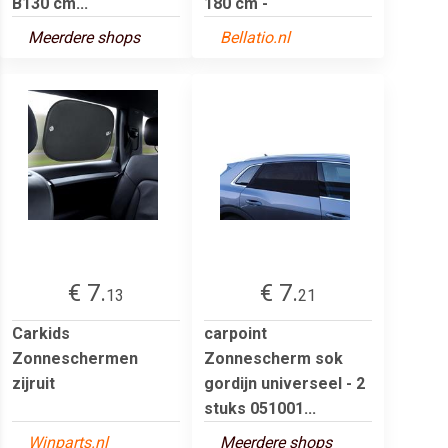
B130 cm...
180 cm -
Meerdere shops
Bellatio.nl
€ 7.
€ 7.
13
21
Carkids
carpoint
Zonneschermen
Zonnescherm sok
zijruit
gordijn universeel - 2
stuks 051001...
Winparts.nl
Meerdere shops