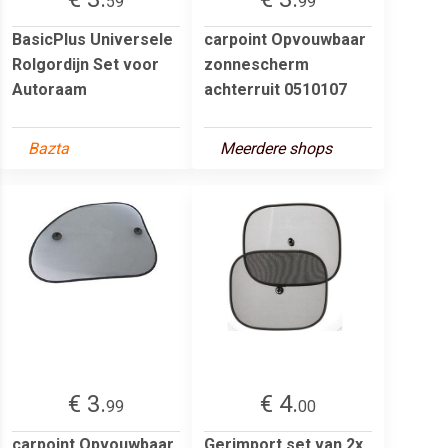
59
99
BasicPlus Universele
carpoint Opvouwbaar
Rolgordijn Set voor
zonnescherm
Autoraam
achterruit 0510107
Bazta
Meerdere shops
€ 3.
€ 4.
99
00
carpoint Opvouwbaar
Gerimport set van 2x