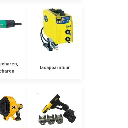
scharen,
lasapparatuur
charen