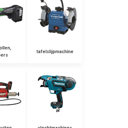
ollen,
tafelslijpmachine
pers
uiten
vlechtmachines