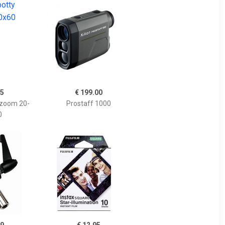
95
€ 199.00
 zoom 20-
Prostaff 1000
0