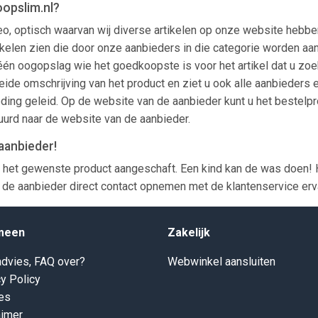
oopslim.nl?
deo, optisch waarvan wij diverse artikelen op onze website hebbe
le artikelen zien die door onze aanbieders in die categorie word
n één oogopslag wie het goedkoopste is voor het artikel dat u zoe
eide omschrijving van het product en ziet u ook alle aanbieders e
ing geleid. Op de website van de aanbieder kunt u het bestelpr
tuurd naar de website van de aanbieder.
aanbieder!
het gewenste product aangeschaft. Een kind kan de was doen! H
de aanbieder direct contact opnemen met de klantenservice ervan
meen
Zakelijk
dvies, FAQ over?
Webwinkel aansluiten
y Policy
es
aimer