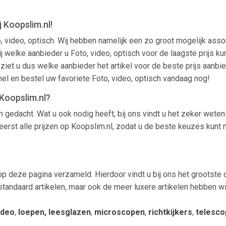
j Koopslim.nl!
o, video, optisch. Wij hebben namelijk een zo groot mogelijk asso
welke aanbieder u Foto, video, optisch voor de laagste prijs kunt
ziet u dus welke aanbieder het artikel voor de beste prijs aanbi
el en bestel uw favoriete Foto, video, optisch vandaag nog!
 Koopslim.nl?
h gedacht. Wat u ook nodig heeft, bij ons vindt u het zeker wet
eerst alle prijzen op Koopslim.nl, zodat u de beste keuzes kunt 
op deze pagina verzameld. Hierdoor vindt u bij ons het grootste o
e standaard artikelen, maar ook de meer luxere artikelen hebben
ideo
,
loepen, leesglazen
,
microscopen
,
richtkijkers
,
telesc