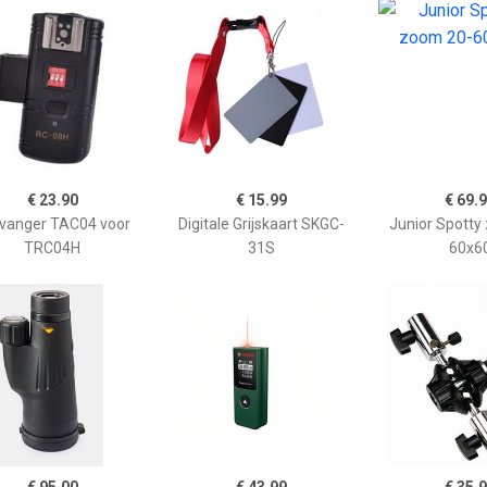
€ 23.90
€ 15.99
€ 69.
vanger TAC04 voor
Digitale Grijskaart SKGC-
Junior Spotty
TRC04H
31S
60x6