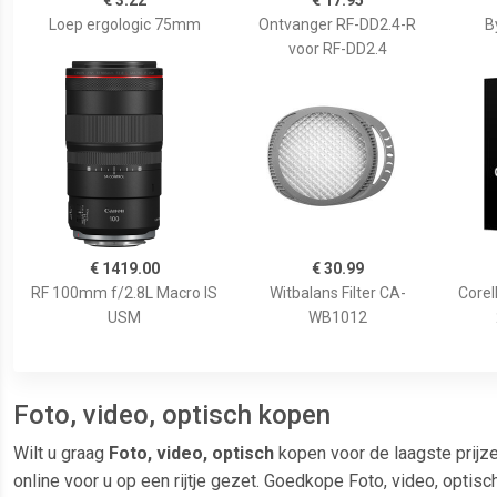
€ 3.22
€ 17.95
Loep ergologic 75mm
Ontvanger RF-DD2.4-R
B
voor RF-DD2.4
€ 1419.00
€ 30.99
RF 100mm f/2.8L Macro IS
Witbalans Filter CA-
Corel
USM
WB1012
Foto, video, optisch kopen
Wilt u graag
Foto, video, optisch
kopen voor de laagste prijz
online voor u op een rijtje gezet. Goedkope Foto, video, optis