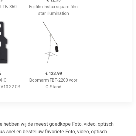
99
€ 12.95
et TB-360
Fujifilm Instax square film
star illumination
6
€ 123.99
DHC
Boomarm FBT-2200 voor
 V10 32 GB
C-Stand
te hebben wij de meest goedkope Foto, video, optisch
us snel en bestel uw favoriete Foto, video, optisch