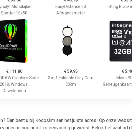
€ 95.00
€ 43.99
€ 35.
ynolyt Monokijker
EasyDistance 20
Tilting Brack
Spotter 10x50
Afstandsmeter
€ 111.80
€ 59.95
€ 5.4
DRAW Graphics Suite
3 in 1 Foldable Grey Card
Micro S
2019, Windows,
30cm
Geheugenkaart
Downloaden
en? Dan bent u bij Koopslim aan het juiste adres! Op onze websi
ch vinden is nog nooit zo eenvoudig geweest. Bekijk het aanbod d