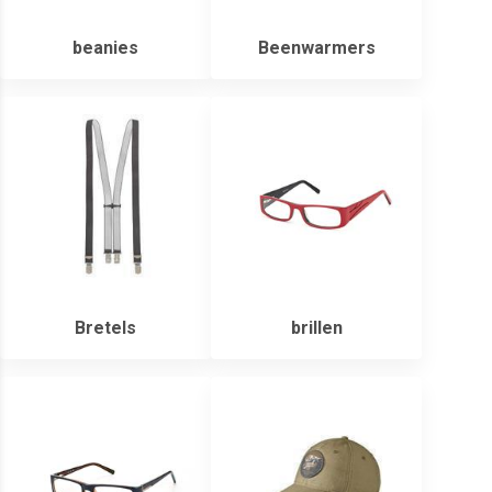
beanies
Beenwarmers
Bretels
brillen