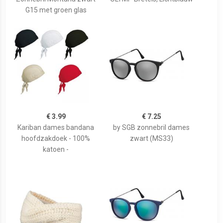
G15 met groen glas
€ 3.99
€ 7.25
Kariban dames bandana
by SGB zonnebril dames
hoofdzakdoek - 100%
zwart (MS33)
katoen -