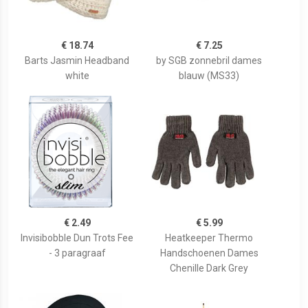
€ 18.74
€ 7.25
Barts Jasmin Headband
by SGB zonnebril dames
white
blauw (MS33)
€ 2.49
€ 5.99
Invisibobble Dun Trots Fee
Heatkeeper Thermo
- 3 paragraaf
Handschoenen Dames
Chenille Dark Grey