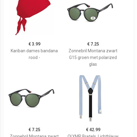
€ 3.99
€ 7.25
Kariban dames bandana
Zonnebril Montana zwart
rood -
G15 groen met polarized
glas
€ 7.25
€ 42.99
Zonnebril Montana zwart
OLYMP Bretels, Lichtblauw