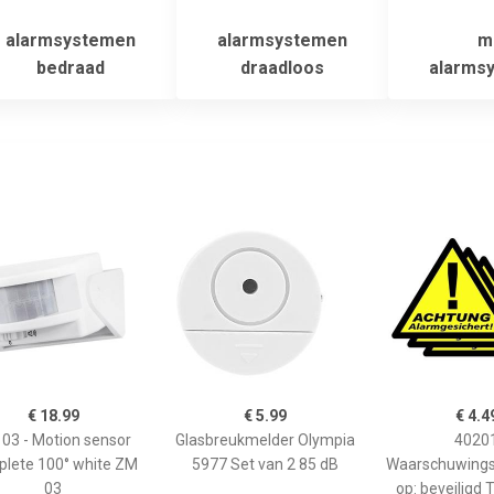
alarmsystemen
alarmsystemen
mi
bedraad
draadloos
alarms
€ 18.99
€ 5.99
€ 4.4
03 - Motion sensor
Glasbreukmelder Olympia
4020
lete 100° white ZM
5977 Set van 2 85 dB
Waarschuwingss
03
op: beveiligd T