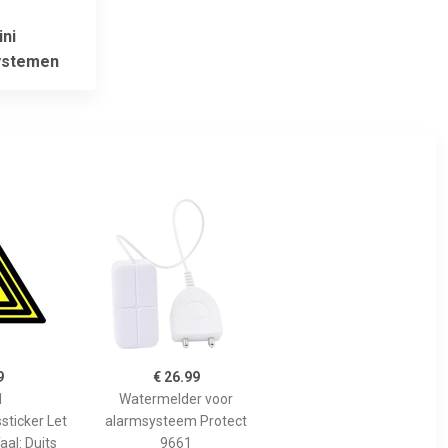
ni
ystemen
9
€ 26.99
1
Watermelder voor
ticker Let
alarmsysteem Protect
aal: Duits
9661