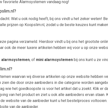
uw favoriete Alarmsystemen vandaag nog!
slim.nl?
cht. Wat u ook nodig heeft, bij ons vindt u het zeker weten! Be
 alle prijzen op Koopslim.nl, zodat u de beste keuzes kunt make
ze pagina verzameld. Hierdoor vindt u bij ons het grootste onl
aar ook de meer luxere artikelen hebben wij voor u op onze webs
e alarmsystemen
, of
mini alarmsystemen
bij ons kunt u ze vin
im.nl?
stemen waarvan wij diverse artikelen op onze website hebben ver
tikelen zien die door onze aanbieders in die categorie worden aa
slag wie het goedkoopste is voor het artikel dat u zoekt. Klik er
jving van het product en ziet u ook alle aanbieders ervan staan. 
de website van de aanbieder kunt u het bestelproces voltooien. 
bsite van de aanbieder.