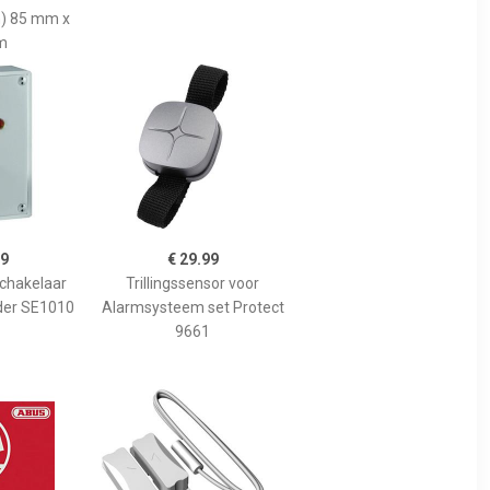
h) 85 mm x
m
99
€ 29.99
chakelaar
Trillingssensor voor
der SE1010
Alarmsysteem set Protect
9661