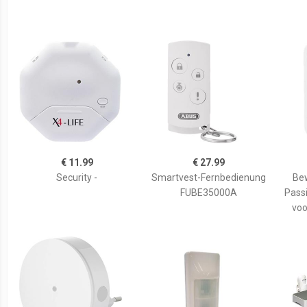
€ 11.99
€ 27.99
Security -
Smartvest-Fernbedienung
Be
FUBE35000A
Pass
voo