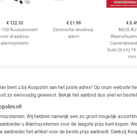
€ 122.33
€ 21.99
€ 5.4
-150 Accessoireset
Electrische deurknop
ABUS AU
voor draadloos
alarm
Waarschuwing
alarmsysteem
Camerabewaki
Duits (b x h) 7
mm
Dan bent u bij Koopslim aan het juiste adres! Op onze website
ooit zo eenvoudig geweest. Bekijk het aanbod dus snel en best
pslim.nl!
larmsystemen. Wij hebben namelijk een zo groot mogelijk assorti
anbieder u Alarmsystemen voor de laagste prijs kunt kopen. We la
e aanbieder het artikel voor de beste prijs aanbiedt. Dankzij K