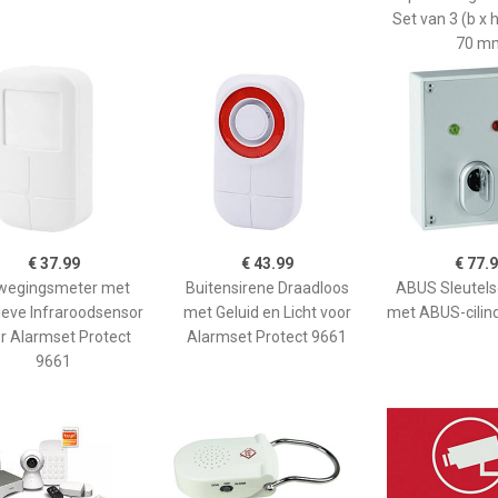
Set van 3 (b x 
70 m
€ 37.99
€ 43.99
€ 77.
wegingsmeter met
Buitensirene Draadloos
ABUS Sleutels
ieve Infraroodsensor
met Geluid en Licht voor
met ABUS-cilin
r Alarmset Protect
Alarmset Protect 9661
9661