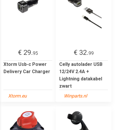
€ 29.
€ 32.
95
99
Xtorm Usb-c Power
Celly autolader USB
Delivery Car Charger
12/24V 2.4A +
Lightning datakabel
zwart
Xtorm.eu
Winparts.nl