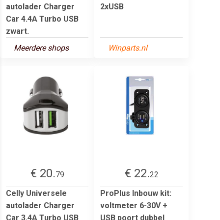
autolader Charger
2xUSB
Car 4.4A Turbo USB
zwart.
Meerdere shops
Winparts.nl
€ 20.
€ 22.
79
22
Celly Universele
ProPlus Inbouw kit:
autolader Charger
voltmeter 6-30V +
Car 3.4A Turbo USB
USB poort dubbel