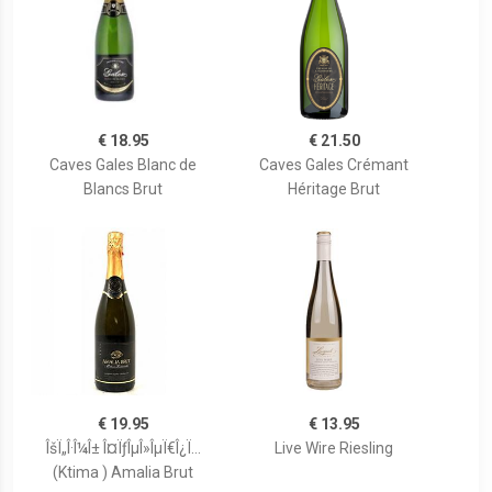
€ 18.95
€ 21.50
Caves Gales Blanc de
Caves Gales Crémant
Blancs Brut
Héritage Brut
€ 19.95
€ 13.95
ÎšÏ„Î·Î¼Î± Î¤ÏƒÎµÎ»ÎµÏ€Î¿Ï…
Live Wire Riesling
(Ktima ) Amalia Brut