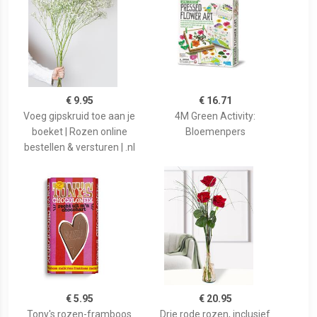
€ 9.95
€ 16.71
Voeg gipskruid toe aan je
4M Green Activity:
boeket | Rozen online
Bloemenpers
bestellen & versturen | .nl
€ 5.95
€ 20.95
Tony's rozen-framboos
Drie rode rozen, inclusief