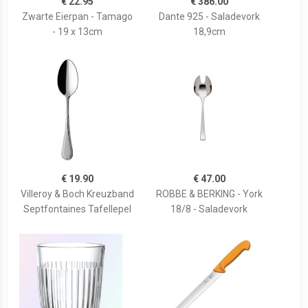
€ 22.95
€ 386.00
Zwarte Eierpan - Tamago
Dante 925 - Saladevork
- 19 x 13cm
18,9cm
€ 19.90
€ 47.00
Villeroy & Boch Kreuzband
ROBBE & BERKING - York
Septfontaines Tafellepel
18/8 - Saladevork