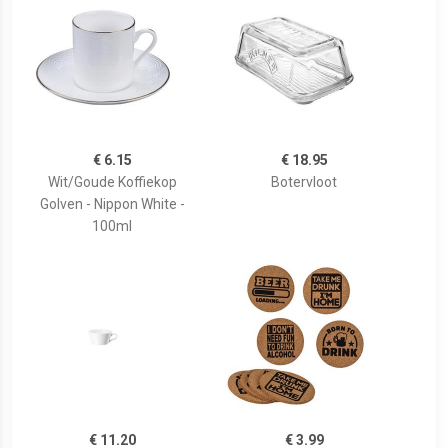
€ 6.15
€ 18.95
Wit/Goude Koffiekop
Botervloot
Golven - Nippon White -
100ml
€ 11.20
€ 3.99