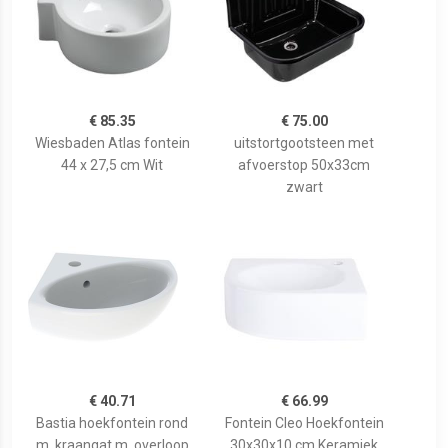
€ 85.35
€ 75.00
Wiesbaden Atlas fontein
uitstortgootsteen met
44 x 27,5 cm Wit
afvoerstop 50x33cm
zwart
€ 40.71
€ 66.99
Bastia hoekfontein rond
Fontein Cleo Hoekfontein
m. kraangat m. overloop
30x30x10 cm Keramiek