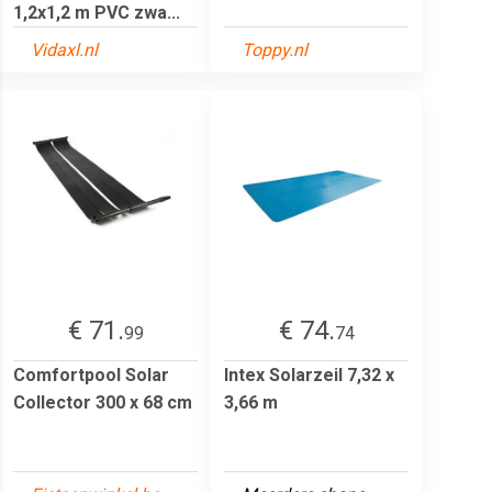
1,2x1,2 m PVC zwa...
Vidaxl.nl
Toppy.nl
€ 71.
€ 74.
99
74
Comfortpool Solar
Intex Solarzeil 7,32 x
Collector 300 x 68 cm
3,66 m