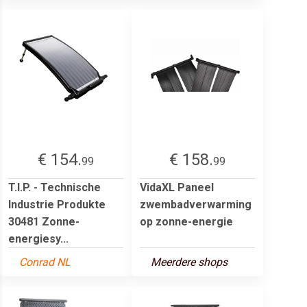
€ 154.
€ 158.
99
99
T.I.P. - Technische
VidaXL Paneel
Industrie Produkte
zwembadverwarming
30481 Zonne-
op zonne-energie
energiesy...
Conrad NL
Meerdere shops