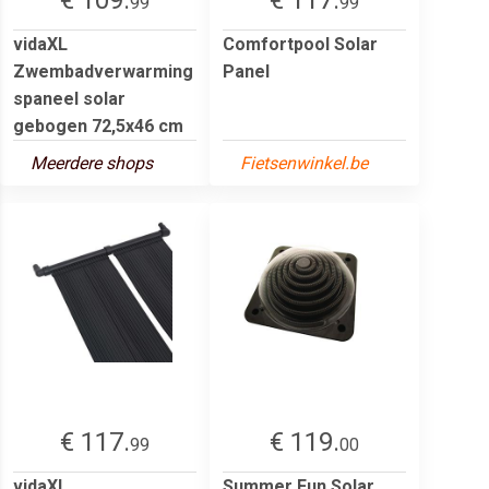
99
99
vidaXL
Comfortpool Solar
Zwembadverwarming
Panel
spaneel solar
gebogen 72,5x46 cm
Meerdere shops
Fietsenwinkel.be
€ 117.
€ 119.
99
00
vidaXL
Summer Fun Solar