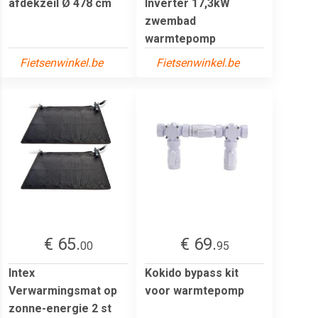
afdekzeil Ø 478 cm
Inverter 17,3kW
zwembad
warmtepomp
Fietsenwinkel.be
Fietsenwinkel.be
€ 65.
€ 69.
00
95
Intex
Kokido bypass kit
Verwarmingsmat op
voor warmtepomp
zonne-energie 2 st