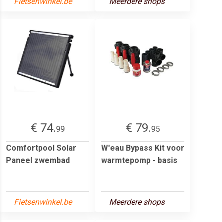
Fietsenwinkel.be
Meerdere shops
€ 74.
€ 79.
99
95
Comfortpool Solar
W'eau Bypass Kit voor
Paneel zwembad
warmtepomp - basis
Fietsenwinkel.be
Meerdere shops