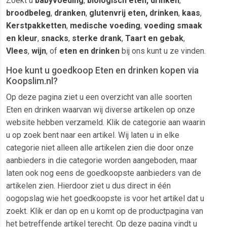
Zoekt u
babyvoeding
,
biologisch eten, drinken
,
broodbeleg
,
dranken
,
glutenvrij eten, drinken
,
kaas
,
Kerstpakketten
,
medische voeding
,
voeding smaak
en kleur
,
snacks
,
sterke drank
,
Taart en gebak
,
Vlees
,
wijn
, of
eten en drinken
bij ons kunt u ze vinden.
Hoe kunt u goedkoop Eten en drinken kopen via
Koopslim.nl?
Op deze pagina ziet u een overzicht van alle soorten
Eten en drinken waarvan wij diverse artikelen op onze
website hebben verzameld. Klik de categorie aan waarin
u op zoek bent naar een artikel. Wij laten u in elke
categorie niet alleen alle artikelen zien die door onze
aanbieders in die categorie worden aangeboden, maar
laten ook nog eens de goedkoopste aanbieders van de
artikelen zien. Hierdoor ziet u dus direct in één
oogopslag wie het goedkoopste is voor het artikel dat u
zoekt. Klik er dan op en u komt op de productpagina van
het betreffende artikel terecht. Op deze pagina vindt u