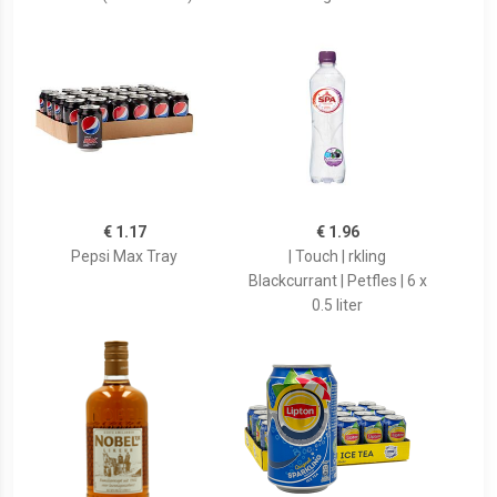
€ 1.17
€ 1.96
Pepsi Max Tray
| Touch | rkling
Blackcurrant | Petfles | 6 x
0.5 liter