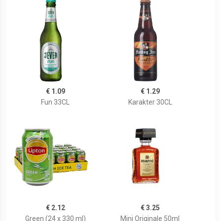
€ 1.09
€ 1.29
Fun 33CL
Karakter 30CL
€ 2.12
€ 3.25
Green (24 x 330 ml)
Mini Originale 50ml