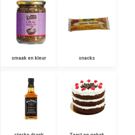
smaak en kleur
snacks
sterke drank
Taart en gebak