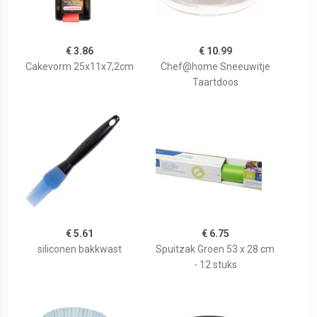
€ 3.86
€ 10.99
Cakevorm 25x11x7,2cm
Chef@home Sneeuwitje
Taartdoos
€ 5.61
€ 6.75
siliconen bakkwast
Spuitzak Groen 53 x 28 cm
- 12 stuks