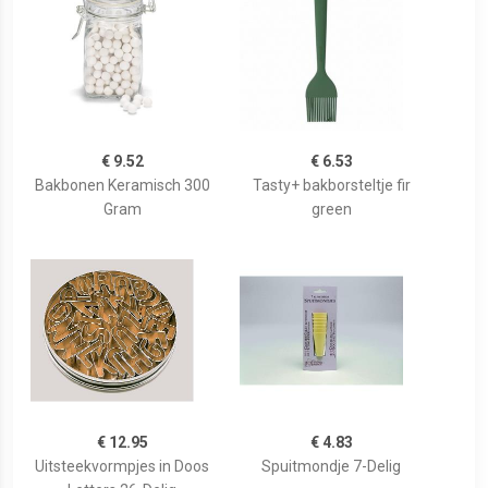
€ 9.52
€ 6.53
Bakbonen Keramisch 300
Tasty+ bakborsteltje fir
Gram
green
€ 12.95
€ 4.83
Uitsteekvormpjes in Doos
Spuitmondje 7-Delig