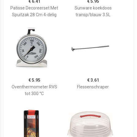
€ 6.41
€ 5.95
Patisse Decoreerset Met
Sunware koekdoos
Spuitzak 28 Cm 4-delig
transp/blauw 3.5L
€ 5.95
€ 3.61
Oventhermometer RVS
Flessenschraper
tot 300 °C