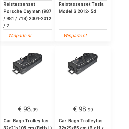
Reistassenset
Reistassenset Tesla
Porsche Cayman (987
Model S 2012- 5d
/ 981 / 718) 2004-2012
/ 2...
Winparts.nl
Winparts.nl
€ 98.
€ 98.
99
99
Car-Bags Trolley tas -
Car-Bags Trolleytas -
32x21x105 cm (BxHxL)
32x29x85 cm (B x H x