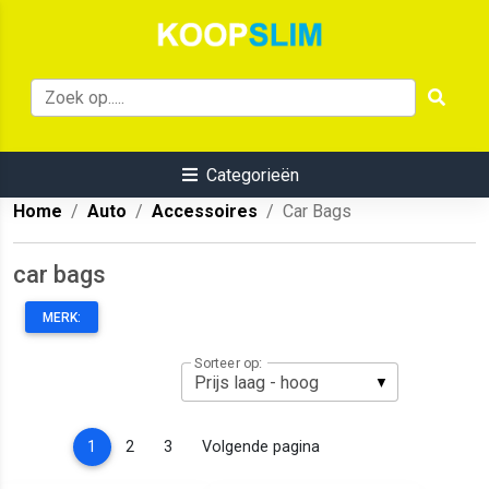
Categorieën
Home
Auto
Accessoires
Car Bags
car bags
MERK:
Sorteer op:
(current)
1
2
3
Volgende pagina