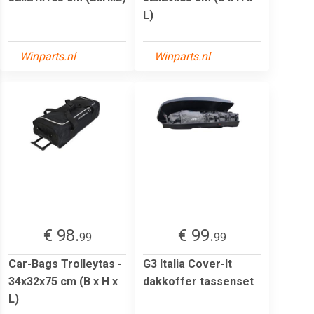
L)
Winparts.nl
Winparts.nl
€ 98.
€ 99.
99
99
Car-Bags Trolleytas -
G3 Italia Cover-It
34x32x75 cm (B x H x
dakkoffer tassenset
L)