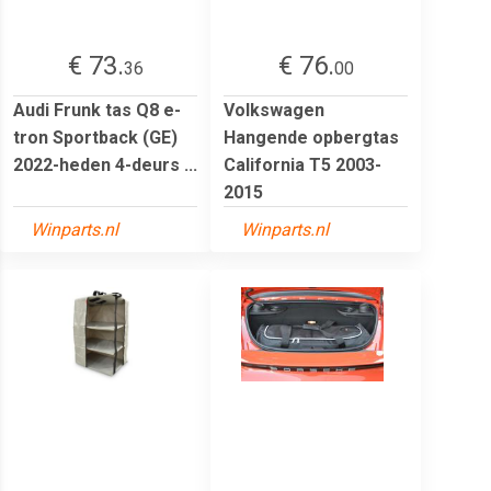
€ 73.
€ 76.
36
00
Audi Frunk tas Q8 e-
Volkswagen
tron Sportback (GE)
Hangende opbergtas
2022-heden 4-deurs ...
California T5 2003-
2015
Winparts.nl
Winparts.nl