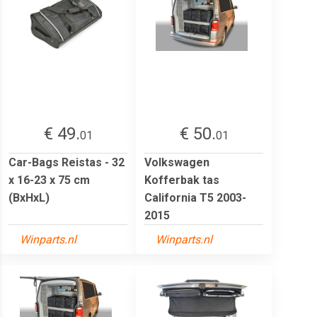
€ 49.
€ 50.
01
01
Car-Bags Reistas - 32
Volkswagen
x 16-23 x 75 cm
Kofferbak tas
(BxHxL)
California T5 2003-
2015
Winparts.nl
Winparts.nl