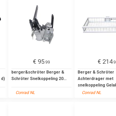
€ 95
€ 214
.99
.
berger&schröter Berger &
Berger & Schröter
 d)
Schröter Snelkoppeling 20...
Achterdrager met
snelkoppeling Gela
Conrad NL
Conrad NL