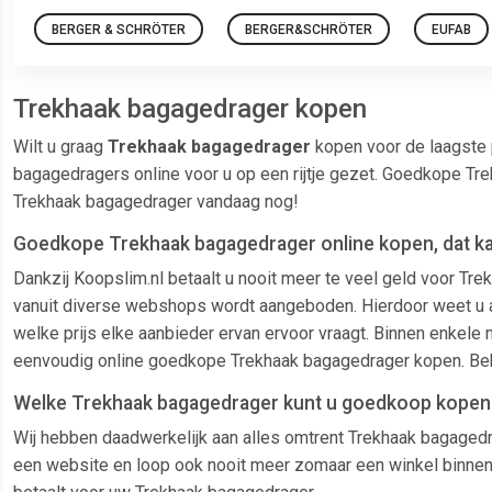
BERGER & SCHRÖTER
BERGER&SCHRÖTER
EUFAB
Trekhaak bagagedrager kopen
Wilt u graag
Trekhaak bagagedrager
kopen voor de laagste 
bagagedragers online voor u op een rijtje gezet. Goedkope Tr
Trekhaak bagagedrager vandaag nog!
Goedkope Trekhaak bagagedrager online kopen, dat kan
Dankzij Koopslim.nl betaalt u nooit meer te veel geld voor T
vanuit diverse webshops wordt aangeboden. Hierdoor weet u alti
welke prijs elke aanbieder ervan ervoor vraagt. Binnen enkele m
eenvoudig online goedkope Trekhaak bagagedrager kopen. Beki
Welke Trekhaak bagagedrager kunt u goedkoop kopen 
Wij hebben daadwerkelijk aan alles omtrent Trekhaak bagagedra
een website en loop ook nooit meer zomaar een winkel binnen. 