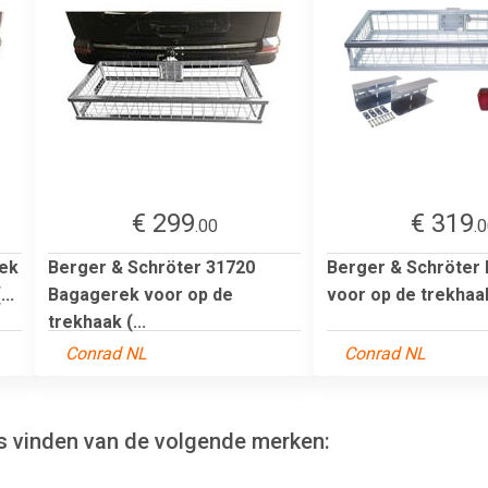
€ 299
€ 319
.00
.
rek
Berger & Schröter 31720
Berger & Schröter
..
Bagagerek voor op de
voor op de trekhaak
trekhaak (...
Conrad NL
Conrad NL
s vinden van de volgende merken: