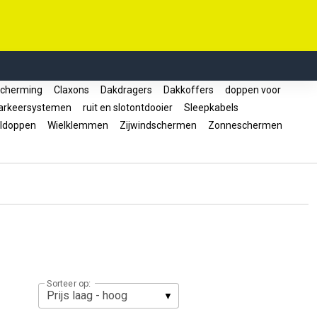
cherming
Claxons
Dakdragers
Dakkoffers
doppen voor
rkeersystemen
ruit en slotontdooier
Sleepkabels
ldoppen
Wielklemmen
Zijwindschermen
Zonneschermen
Sorteer op: