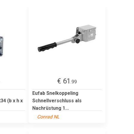
€ 61
9
.99
Eufab Snelkoppeling
4 (b x h x
Schnellverschluss als
Nachrüstung 1...
Conrad NL