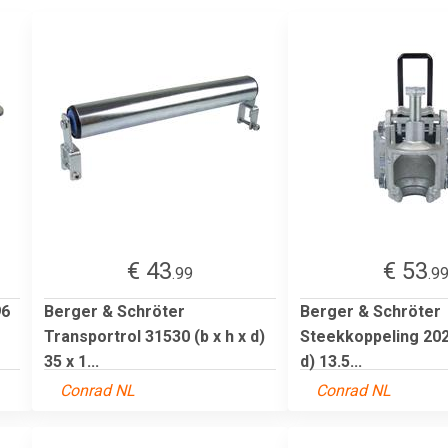
€ 43
€ 53
.99
.9
96
Berger & Schröter
Berger & Schröter
Transportrol 31530 (b x h x d)
Steekkoppeling 2023
35 x 1...
d) 13.5...
Conrad NL
Conrad NL