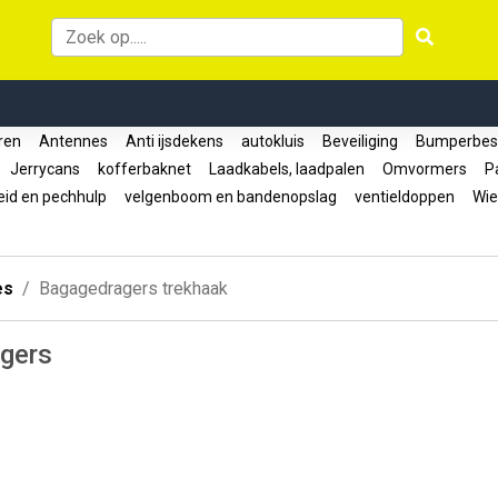
oren
Antennes
Anti ijsdekens
autokluis
Beveiliging
Bumperbes
Jerrycans
kofferbaknet
Laadkabels, laadpalen
Omvormers
Pa
eid en pechhulp
velgenboom en bandenopslag
ventieldoppen
Wie
es
Bagagedragers trekhaak
gers