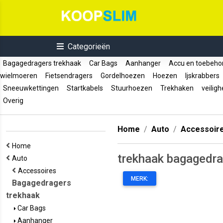
Categorieën
Bagagedragers trekhaak
Car Bags
Aanhanger
Accu en toebeh
wielmoeren
Fietsendragers
Gordelhoezen
Hoezen
Ijskrabbers
Sneeuwkettingen
Startkabels
Stuurhoezen
Trekhaken
veiligh
Overig
Home
Auto
Accessoir
Home
trekhaak bagagedra
Auto
Accessoires
MERK:
Bagagedragers
trekhaak
Car Bags
Aanhanger