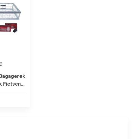
00
 Bagagerek
 Fietsen...