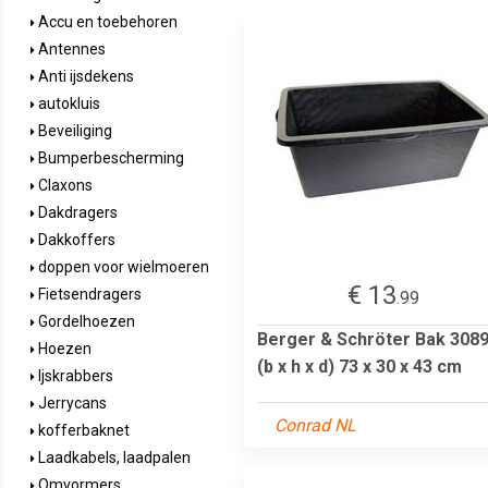
Accu en toebehoren
Antennes
Anti ijsdekens
autokluis
Beveiliging
Bumperbescherming
Claxons
Dakdragers
Dakkoffers
doppen voor wielmoeren
€ 13
Fietsendragers
.99
Gordelhoezen
Berger & Schröter Bak 308
Hoezen
(b x h x d) 73 x 30 x 43 cm
Ijskrabbers
Jerrycans
Conrad NL
kofferbaknet
Laadkabels, laadpalen
Omvormers