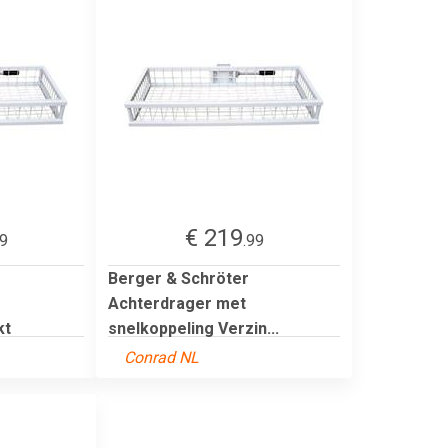
€ 219
99
.99
Berger & Schröter
Achterdrager met
kt
snelkoppeling Verzin...
Conrad NL