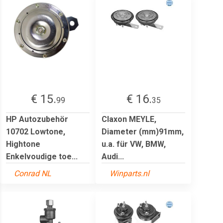
€ 15.
€ 16.
99
35
HP Autozubehör
Claxon MEYLE,
10702 Lowtone,
Diameter (mm)91mm,
Hightone
u.a. für VW, BMW,
Enkelvoudige toe...
Audi...
Conrad NL
Winparts.nl