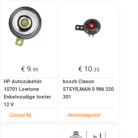
€ 9.
€ 10.
99
35
HP Autozubehör
bosch Claxon
10701 Lowtone
STEYR,MAN 0 986 320
Enkelvoudige toeter
301
12 V
Conrad NL
Motointegrator