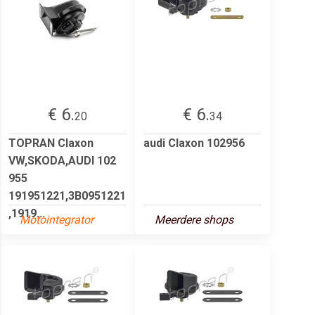
€ 6.
€ 6.
20
34
TOPRAN Claxon
audi Claxon 102956
VW,SKODA,AUDI 102
955
191951221,3B0951221
,1919...
Motointegrator
Meerdere shops