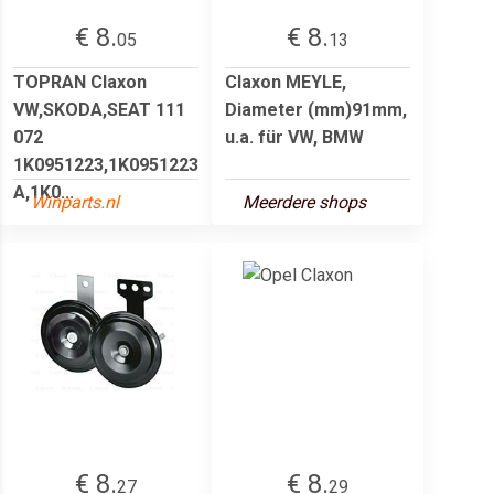
€ 8.
€ 8.
05
13
TOPRAN Claxon
Claxon MEYLE,
VW,SKODA,SEAT 111
Diameter (mm)91mm,
072
u.a. für VW, BMW
1K0951223,1K0951223
A,1K0...
Winparts.nl
Meerdere shops
€ 8.
€ 8.
27
29