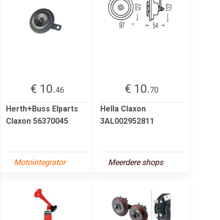
€ 10.
€ 10.
46
70
Herth+Buss Elparts
Hella Claxon
Claxon 56370045
3AL002952811
Motointegrator
Meerdere shops