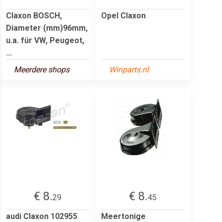
Claxon BOSCH,
Opel Claxon
Diameter (mm)96mm,
u.a. für VW, Peugeot,
...
Meerdere shops
Winparts.nl
€ 8.
€ 8.
29
45
audi Claxon 102955
Meertonige