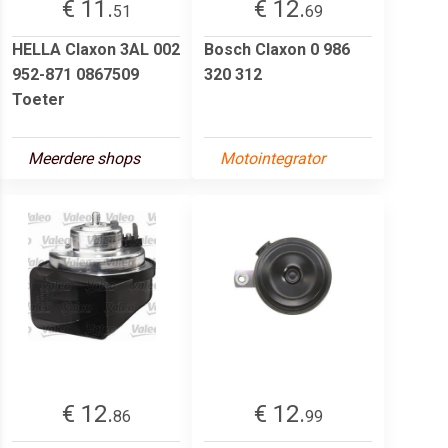
€ 11.
€ 12.
51
69
HELLA Claxon 3AL 002
Bosch Claxon 0 986
952-871 0867509
320 312
Toeter
Meerdere shops
Motointegrator
€ 12.
€ 12.
86
99