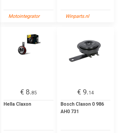
Motointegrator
Winparts.nl
€ 8.
€ 9.
85
14
Hella Claxon
Bosch Claxon 0 986
AH0 731