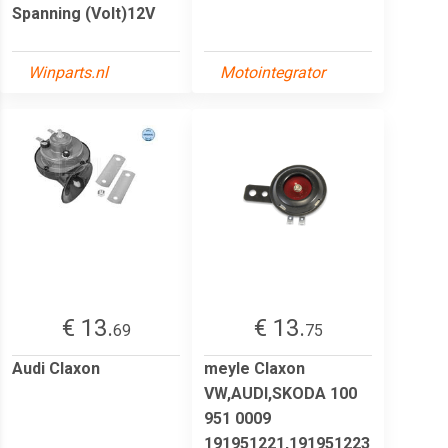
Spanning (Volt)12V
Winparts.nl
Motointegrator
€ 13.
€ 13.
69
75
Audi Claxon
meyle Claxon
VW,AUDI,SKODA 100
951 0009
191951221,191951223