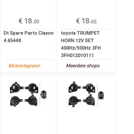
€ 18.
€ 18.
00
65
Dt Spare Parts Claxon
toyota TRUMPET
4.65448
HORN 12V SET
400Hz/500Hz 3FH
3FH012010111
Motointegrator
Meerdere shops