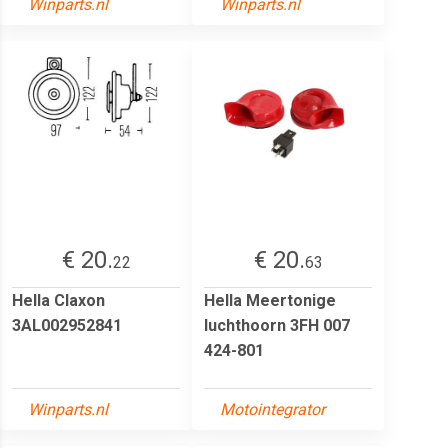
Winparts.nl
Winparts.nl
€ 20.
€ 20.
22
63
Hella Claxon
Hella Meertonige
3AL002952841
luchthoorn 3FH 007
424-801
Winparts.nl
Motointegrator