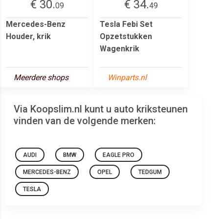
€ 30.
€ 34.
09
49
Mercedes-Benz
Tesla Febi Set
Houder, krik
Opzetstukken
Wagenkrik
Meerdere shops
Winparts.nl
Via Koopslim.nl kunt u auto kriksteunen
vinden van de volgende merken:
AUDI
BMW
EAGLE PRO
MERCEDES-BENZ
OPEL
TEDGUM
TESLA