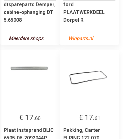
dtspareparts Demper,
ford
cabine-ophanging DT
PLAATWERKDEEL
5.65008
Dorpel R
Meerdere shops
Winparts.nl
€ 17.
€ 17.
60
61
Plaat instaprand BLIC
Pakking, Carter
6505-06-2092044P
ELRING 122.070