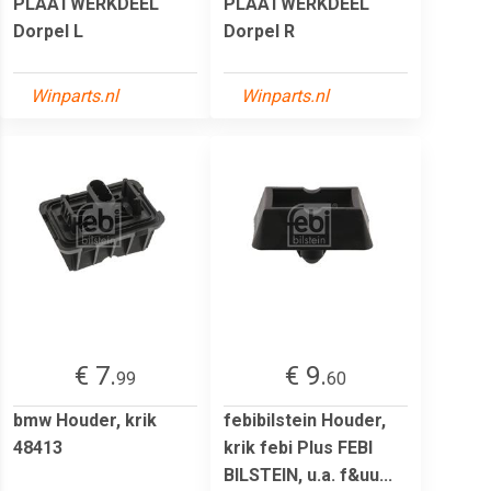
PLAATWERKDEEL
PLAATWERKDEEL
Dorpel L
Dorpel R
Winparts.nl
Winparts.nl
€ 7.
€ 9.
99
60
bmw Houder, krik
febibilstein Houder,
48413
krik febi Plus FEBI
BILSTEIN, u.a. f&uu...