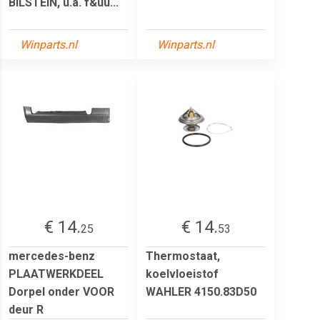
BILSTEIN, u.a. f&uu...
Winparts.nl
Winparts.nl
€ 14.
€ 14.
25
53
mercedes-benz
Thermostaat,
PLAATWERKDEEL
koelvloeistof
Dorpel onder VOOR
WAHLER 4150.83D50
deur R