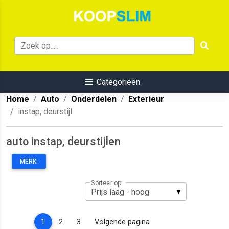
Categorieën
Home
Auto
Onderdelen
Exterieur
instap, deurstijl
auto instap, deurstijlen
MERK:
Sorteer op:
(current)
1
2
3
Volgende pagina