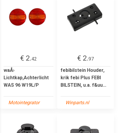
€ 2.
€ 2.
42
97
waÅ›
febibilstein Houder,
Lichtkap,Achterlicht
krik febi Plus FEBI
WAS 96 W19L/P
BILSTEIN, u.a. f&uu...
Motointegrator
Winparts.nl