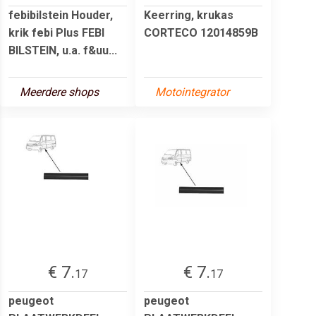
febibilstein Houder,
Keerring, krukas
krik febi Plus FEBI
CORTECO 12014859B
BILSTEIN, u.a. f&uu...
Meerdere shops
Motointegrator
€ 7.
€ 7.
17
17
peugeot
peugeot