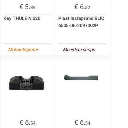
€ 5.
€ 6.
89
32
Key THULE N 020
Plaat instaprand BLIC
6505-06-2097002P
Motointegrator
Meerdere shops
€ 6.
€ 6.
54
54