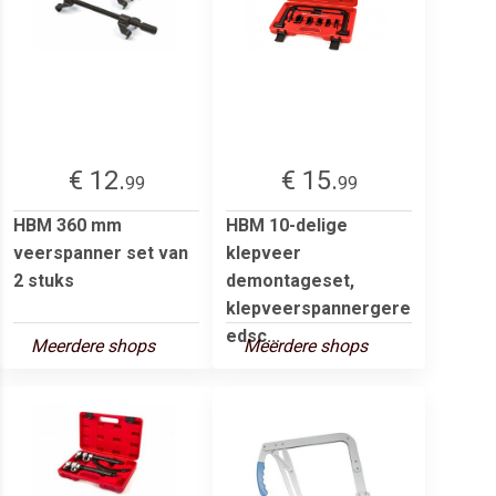
€ 12.
€ 15.
99
99
HBM 360 mm
HBM 10-delige
veerspanner set van
klepveer
2 stuks
demontageset,
klepveerspannergere
edsc...
Meerdere shops
Meerdere shops