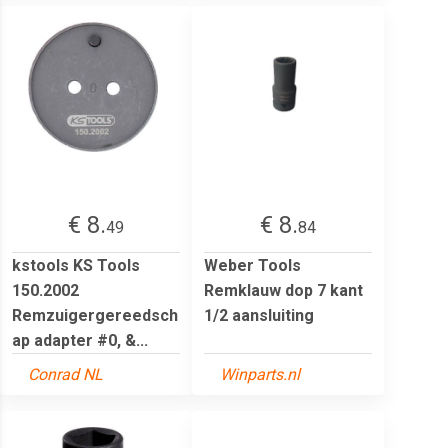
€ 8.
€ 8.
49
84
kstools KS Tools
Weber Tools
150.2002
Remklauw dop 7 kant
Remzuigergereedsch
1/2 aansluiting
ap adapter #0, &...
Conrad NL
Winparts.nl