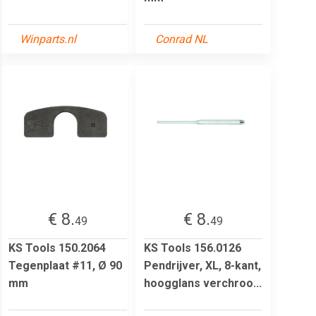
Winparts.nl
Conrad NL
€ 8.
€ 8.
49
49
KS Tools 150.2064
KS Tools 156.0126
Tegenplaat #11, Ø 90
Pendrijver, XL, 8-kant,
mm
hoogglans verchroo...