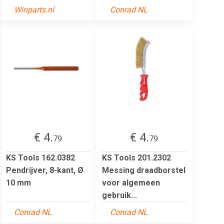
Winparts.nl
Conrad NL
€ 4.
€ 4.
79
79
KS Tools 162.0382
KS Tools 201.2302
Pendrijver, 8-kant, Ø
Messing draadborstel
10 mm
voor algemeen
gebruik...
Conrad NL
Conrad NL