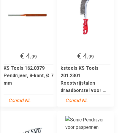
€ 4.
€ 4.
99
99
KS Tools 162.0379
kstools KS Tools
Pendrijver, 8-kant, Ø 7
201.2301
mm
Roestvrijstalen
draadborstel voor ...
Conrad NL
Conrad NL