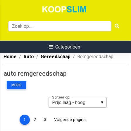
Categorieën
Home
Auto
Gereedschap
Remgereedschap
auto remgereedschap
MERK:
Sorteer op:
(current)
1
2
3
Volgende pagina