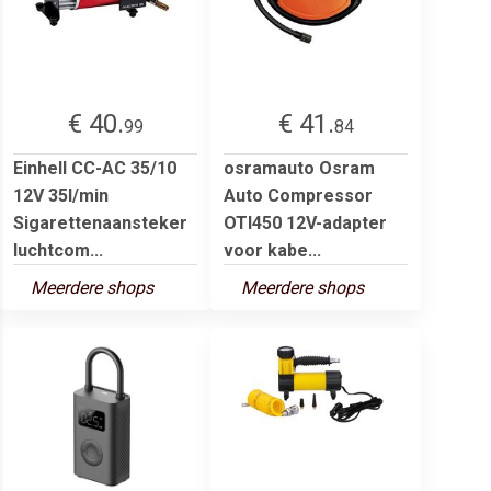
€ 40.
€ 41.
99
84
Einhell CC-AC 35/10
osramauto Osram
12V 35l/min
Auto Compressor
Sigarettenaansteker
OTI450 12V-adapter
luchtcom...
voor kabe...
Meerdere shops
Meerdere shops