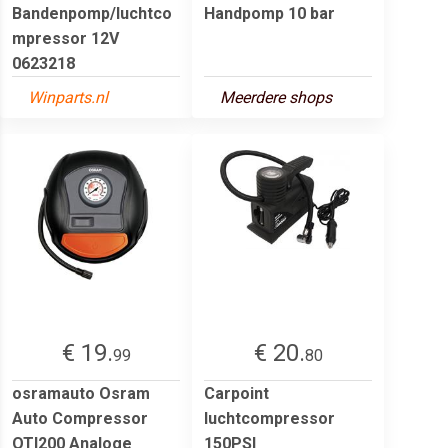
Bandenpomp/luchtco
Handpomp 10 bar
mpressor 12V
0623218
Winparts.nl
Meerdere shops
€ 19.
€ 20.
99
80
osramauto Osram
Carpoint
Auto Compressor
luchtcompressor
OTI200 Analoge
150PSI