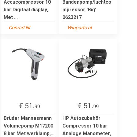
Accucompressor 10
Bandenpomp/luchtco
bar Digitaal display,
mpressor 'Big'
Met ...
0623217
Conrad NL
Winparts.nl
€ 51.
€ 51.
99
99
Brüder Mannesmann
HP Autozubehör
Volumepomp M17200
Compressor 10 bar
8 bar Met werklamp,...
Analoge Manometer,