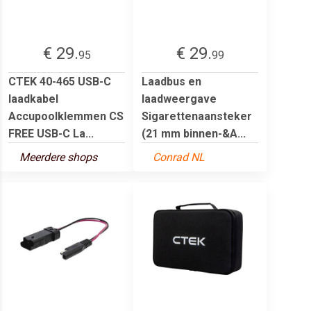
€ 29.
€ 29.
95
99
CTEK 40-465 USB-C
Laadbus en
laadkabel
laadweergave
Accupoolklemmen CS
Sigarettenaansteker
FREE USB-C La...
(21 mm binnen-&A...
Meerdere shops
Conrad NL