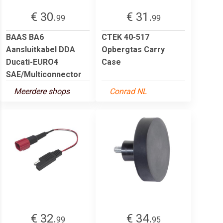
€ 30.
€ 31.
99
99
BAAS BA6
CTEK 40-517
Aansluitkabel DDA
Opbergtas Carry
Ducati-EURO4
Case
SAE/Multiconnector
Meerdere shops
Conrad NL
€ 32.
€ 34.
99
95