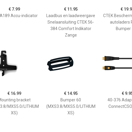
€ 7.99
€ 11.95
€ 19.
189 Accu-indicator
Laadbus en laadweergave
CTEK Bescherm
Snelaansluiting CTEK 56-
autoladers 
384 Comfort Indikator
Bumper 
Zange
€ 16.99
€ 14.95
€ 9.9
ounting bracket
Bumper 60
40-376 Adap
3.8/MXS5.0/LITHIUM
(MXS3.8/MXS5.0/LITHIUM
ConnectCSO
XS)
XS)