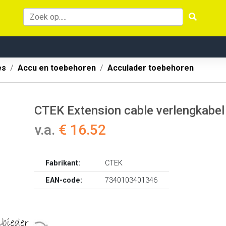
es
Accu en toebehoren
Acculader toebehoren
CTEK Extension cable verlengkabel
v.a.
€ 16.52
Fabrikant:
CTEK
EAN-code:
7340103401346