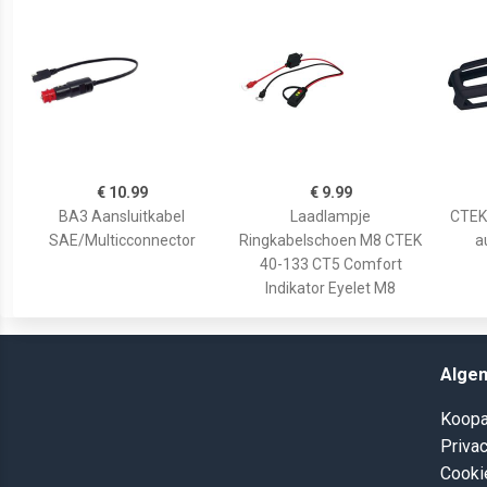
€ 10.99
€ 9.99
BA3 Aansluitkabel
Laadlampje
CTEK
SAE/Multicconnector
Ringkabelschoen M8 CTEK
a
40-133 CT5 Comfort
Indikator Eyelet M8
Alge
Koopa
Privac
Cooki