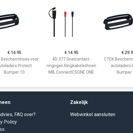
€ 14.95
€ 14.95
€ 29.
 Beschermhoes voor
40-377 Snelcontact-
CTEK Bescherm
utoladers Protect
ringogen Ringkabelschoen
autoladers 
Bumper 10
M8, ConnectCSONE ONE
Bumper 
meen
Zakelijk
dvies, FAQ over?
Webwinkel aansluiten
y Policy
es