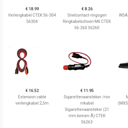
€ 18.99
€ 8.26
Verlengkabel CTEK 56-304
Snelcontact-ringogen
WSAA
56304
Ringkabelschoen M6 CTEK
56-260 56260
€ 16.52
€ 11.95
Extension cable
Sigarettenaansteker-/nor
M
verlengkabel 2,5m
mkabel
(MXS
Sigarettenaansteker (21
mm binnen-Ã) CTEK
56263