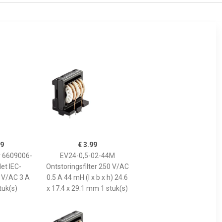
99
€ 3.99
y 6609006-
EV24-0,5-02-44M
Met IEC-
Ontstoringsfilter 250 V/AC
 V/AC 3 A
0.5 A 44 mH (l x b x h) 24.6
tuk(s)
x 17.4 x 29.1 mm 1 stuk(s)