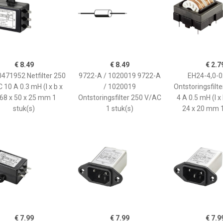
€ 8.49
€ 8.49
€ 2.7
471952 Netfilter 250
9722-A / 1020019 9722-A
EH24-4,0-
 10 A 0.3 mH (l x b x
/ 1020019
Ontstoringsfilt
 68 x 50 x 25 mm 1
Ontstoringsfilter 250 V/AC
4 A 0.5 mH (l x 
stuk(s)
1 stuk(s)
24 x 20 mm 1
€ 7.99
€ 7.99
€ 7.9