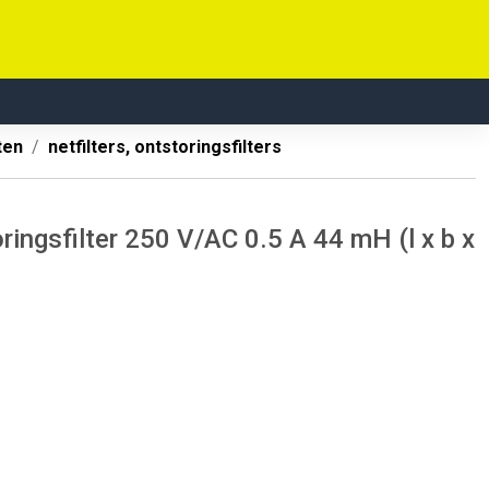
ten
netfilters, ontstoringsfilters
ngsfilter 250 V/AC 0.5 A 44 mH (l x b x