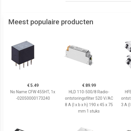
Meest populaire producten
€ 5.49
€ 89.99
No Name CFW 455HT, 1x
HLD 110-500/8 Radio-
HFE
-02050000173240
ontstoringsfilter 520 V/AC
ontst
8 A (l x b x h) 190 x 45 x 75
3 A (l
mm 1 stuks