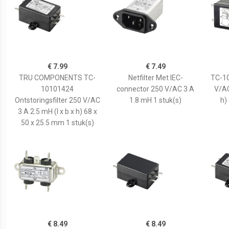
€ 7.99
€ 7.49
TRU COMPONENTS TC-
Netfilter Met IEC-
TC-10
10101424
connector 250 V/AC 3 A
V/AC
Ontstoringsfilter 250 V/AC
1.8 mH 1 stuk(s)
h)
3 A 2.5 mH (l x b x h) 68 x
50 x 25.5 mm 1 stuk(s)
€ 8.49
€ 8.49