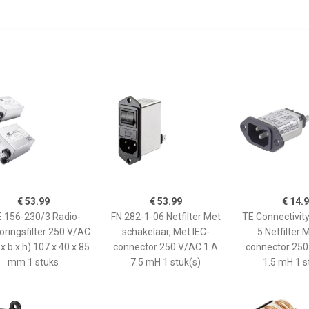
€ 53.99
€ 53.99
€ 14.
 156-230/3 Radio-
FN 282-1-06 Netfilter Met
TE Connectivit
oringsfilter 250 V/AC
schakelaar, Met IEC-
5 Netfilter 
 x b x h) 107 x 40 x 85
connector 250 V/AC 1 A
connector 250
mm 1 stuks
7.5 mH 1 stuk(s)
1.5 mH 1 s