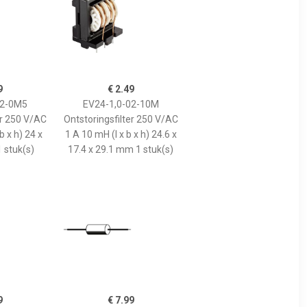
9
€ 2.49
02-0M5
EV24-1,0-02-10M
er 250 V/AC
Ontstoringsfilter 250 V/AC
b x h) 24 x
1 A 10 mH (l x b x h) 24.6 x
 stuk(s)
17.4 x 29.1 mm 1 stuk(s)
9
€ 7.99