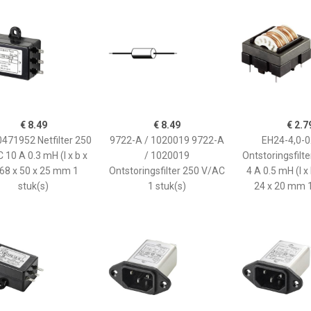
€ 8.49
€ 8.49
€ 2.7
471952 Netfilter 250
9722-A / 1020019 9722-A
EH24-4,0-
 10 A 0.3 mH (l x b x
/ 1020019
Ontstoringsfilt
 68 x 50 x 25 mm 1
Ontstoringsfilter 250 V/AC
4 A 0.5 mH (l x 
stuk(s)
1 stuk(s)
24 x 20 mm 1