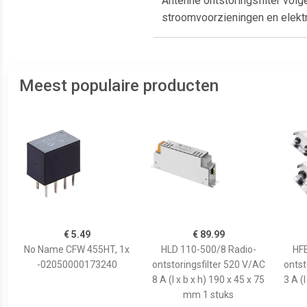
Antenne ontstoringsfilter volg
stroomvoorzieningen en elektr
Meest populaire producten
€ 5.49
€ 89.99
No Name CFW 455HT, 1x
HLD 110-500/8 Radio-
HFE
-02050000173240
ontstoringsfilter 520 V/AC
ontst
8 A (l x b x h) 190 x 45 x 75
3 A (l
mm 1 stuks