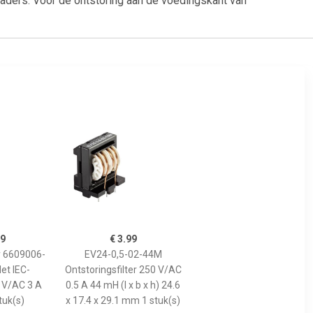
n aders. Voor de ontstoring aan de voedingskant van
99
€ 3.99
y 6609006-
EV24-0,5-02-44M
Met IEC-
Ontstoringsfilter 250 V/AC
 V/AC 3 A
0.5 A 44 mH (l x b x h) 24.6
tuk(s)
x 17.4 x 29.1 mm 1 stuk(s)