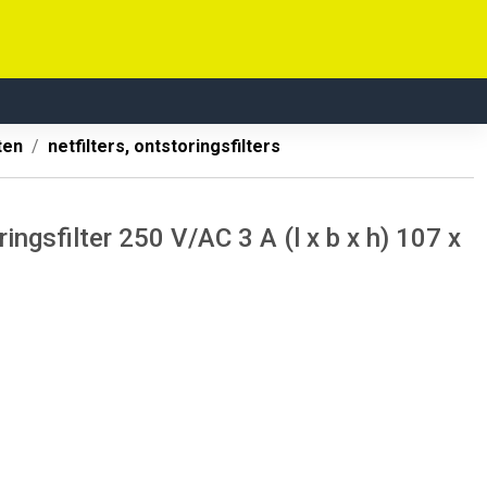
ten
netfilters, ontstoringsfilters
ngsfilter 250 V/AC 3 A (l x b x h) 107 x