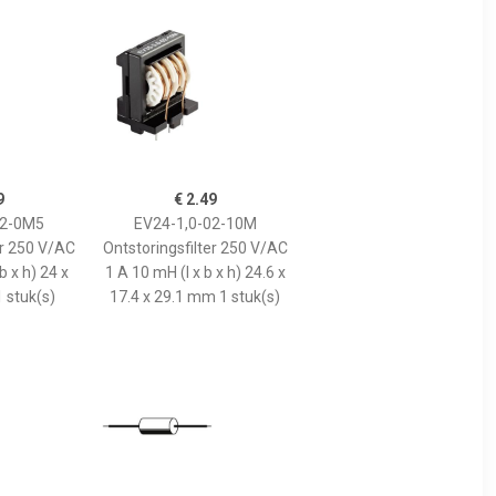
9
€ 2.49
02-0M5
EV24-1,0-02-10M
er 250 V/AC
Ontstoringsfilter 250 V/AC
b x h) 24 x
1 A 10 mH (l x b x h) 24.6 x
 stuk(s)
17.4 x 29.1 mm 1 stuk(s)