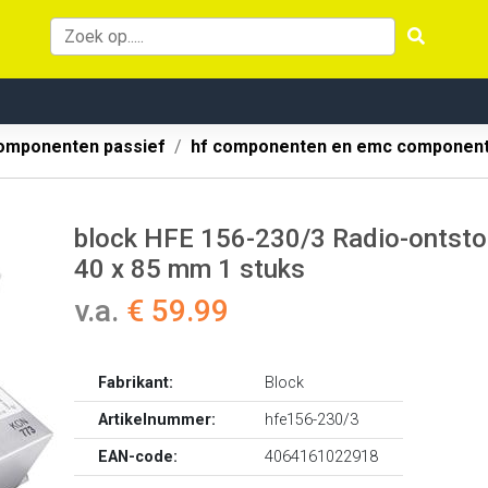
omponenten passief
hf componenten en emc componen
block HFE 156-230/3 Radio-ontstori
40 x 85 mm 1 stuks
v.a.
€ 59.99
Fabrikant:
Block
Artikelnummer:
hfe156-230/3
EAN-code:
4064161022918