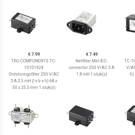
€ 7.99
€ 7.49
TRU COMPONENTS TC-
Netfilter Met IEC-
TC-10
10101424
connector 250 V/AC 3 A
V/AC
Ontstoringsfilter 250 V/AC
1.8 mH 1 stuk(s)
h)
3 A 2.5 mH (l x b x h) 68 x
50 x 25.5 mm 1 stuk(s)