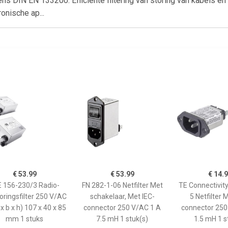
ens DIN EN 133200. Efficiënte filtering van storing van kabels e
onische ap...
€ 53.99
€ 53.99
€ 14.
 156-230/3 Radio-
FN 282-1-06 Netfilter Met
TE Connectivit
oringsfilter 250 V/AC
schakelaar, Met IEC-
5 Netfilter 
 x b x h) 107 x 40 x 85
connector 250 V/AC 1 A
connector 250
mm 1 stuks
7.5 mH 1 stuk(s)
1.5 mH 1 s