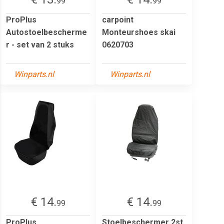
99
99
ProPlus
carpoint
Autostoelbescherme
Monteurshoes skai
r - set van 2 stuks
0620703
Winparts.nl
Winparts.nl
€ 14.
€ 14.
99
99
ProPlus
Stoelbeschermer 2st