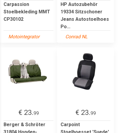
Carpassion
HP Autozubehör
Stoelbekleding MMT
19334 Sitzschoner
CP30102
Jeans Autostoelhoes
Po...
Motointegrator
Conrad NL
€ 23.
€ 23.
99
99
Berger & Schröter
Carpoint
31804 Honden-
Stoelhoesset 'Suede'