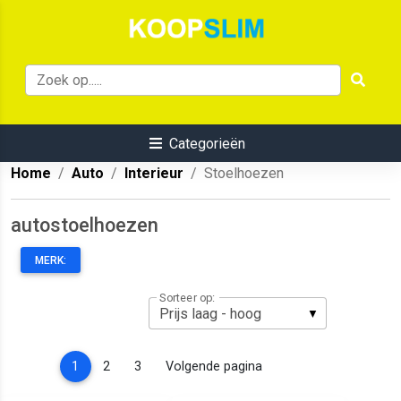
Categorieën
Home
Auto
Interieur
Stoelhoezen
autostoelhoezen
MERK:
Sorteer op:
(current)
1
2
3
Volgende pagina