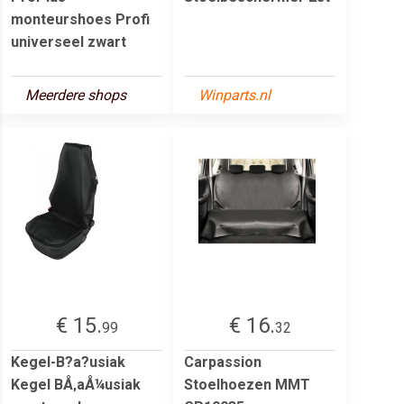
monteurshoes Profi
universeel zwart
Meerdere shops
Winparts.nl
€ 15.
€ 16.
99
32
Kegel-B?a?usiak
Carpassion
Kegel BÅ‚aÅ¼usiak
Stoelhoezen MMT