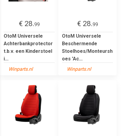
€ 28.
€ 28.
99
99
OtoM Universele
OtoM Universele
Achterbankprotector
Beschermende
t.b.v. een Kinderstoel
Stoelhoes/Monteursh
i...
oes 'Ac...
Winparts.nl
Winparts.nl