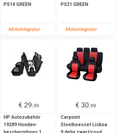
PS14 GREEN
PS21 GREEN
Motointegrator
Motointegrator
€ 29.
€ 30.
99
99
HP Autozubehör
Carpoint
19289 Honden-
Stoelhoesset Lisboa
beschermhoes 1
9 delig zwart/rood