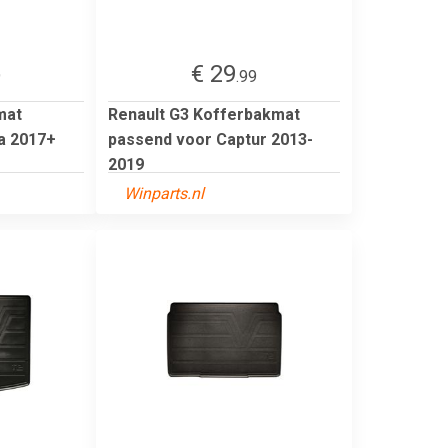
€ 29
9
.99
mat
Renault G3 Kofferbakmat
a 2017+
passend voor Captur 2013-
2019
Winparts.nl