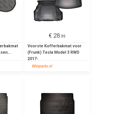
€ 28
9
.99
ferbakmat
Voorste Kofferbakmat voor
sen...
(Frunk) Tesla Model 3 RWD
2017-
Winparts.nl