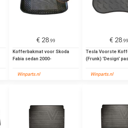
€ 28
€ 28
.99
.9
o
Kofferbakmat voor Skoda
Tesla Voorste Kof
Fabia sedan 2000-
(Frunk) 'Design' pas
Winparts.nl
Winparts.nl