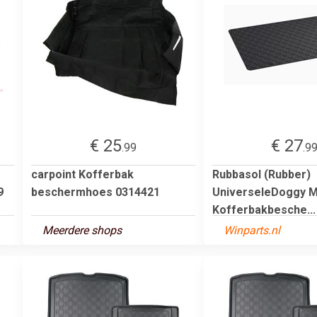
€ 25
€ 27
.99
.9
carpoint Kofferbak
Rubbasol (Rubber)
9
beschermhoes 0314421
UniverseleDoggy Ma
Kofferbakbesche...
Meerdere shops
Winparts.nl