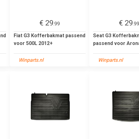
€ 29
€ 29
.99
.9
end
Fiat G3 Kofferbakmat passend
Seat G3 Kofferbak
voor 500L 2012+
passend voor Aron
Winparts.nl
Winparts.nl