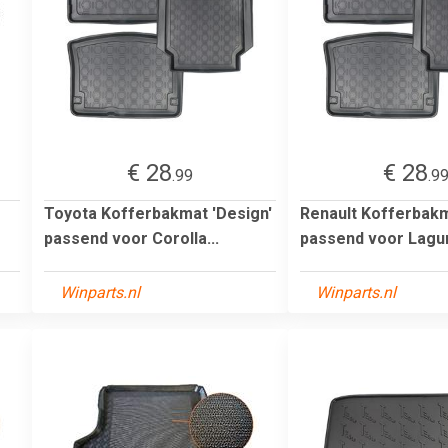
€ 28
€ 28
.99
.9
Toyota Kofferbakmat 'Design'
Renault Kofferbakm
passend voor Corolla...
passend voor Lagun
Winparts.nl
Winparts.nl