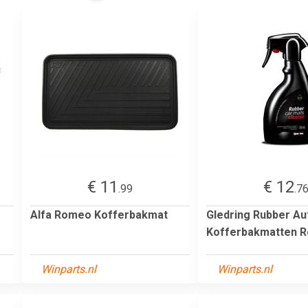
€ 11
€ 12
.99
.7
Alfa Romeo Kofferbakmat
Gledring Rubber Au
Kofferbakmatten Rei
Winparts.nl
Winparts.nl