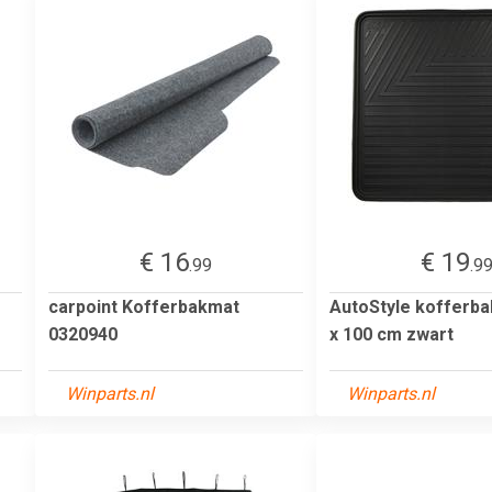
€ 16
€ 19
.99
.9
carpoint Kofferbakmat
AutoStyle kofferba
0320940
x 100 cm zwart
Winparts.nl
Winparts.nl