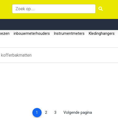
oezen
inbouwmeterhouders
Instrumentmeters
Kledinghangers
kofferbakmatten
(current)
1
2
3
Volgende pagina