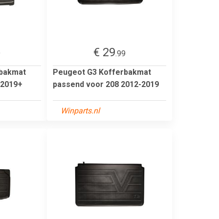
€ 29
9
.99
rbakmat
Peugeot G3 Kofferbakmat
 2019+
passend voor 208 2012-2019
Winparts.nl