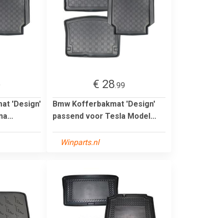
€ 28
9
.99
at 'Design'
Bmw Kofferbakmat 'Design'
a...
passend voor Tesla Model...
Winparts.nl