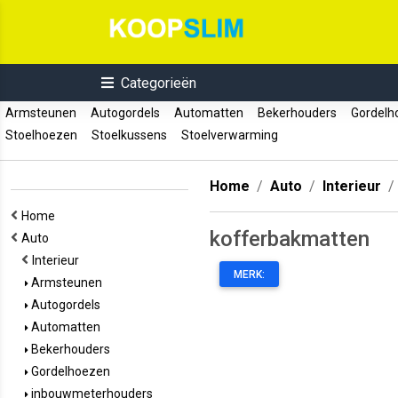
Categorieën
Armsteunen
Autogordels
Automatten
Bekerhouders
Gordelh
Stoelhoezen
Stoelkussens
Stoelverwarming
Home
Auto
Interieur
Home
kofferbakmatten
Auto
Interieur
MERK:
Armsteunen
Autogordels
Automatten
Bekerhouders
Gordelhoezen
inbouwmeterhouders