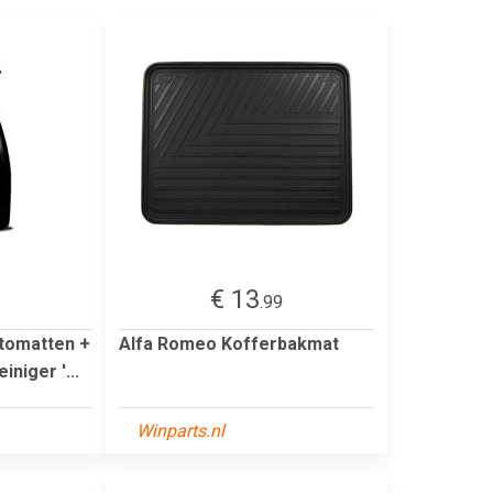
€ 13
6
.99
tomatten +
Alfa Romeo Kofferbakmat
niger '...
Winparts.nl