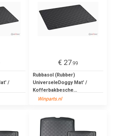
€ 27
9
.99
Rubbasol (Rubber)
t' /
UniverseleDoggy Mat' /
Kofferbakbesche...
Winparts.nl