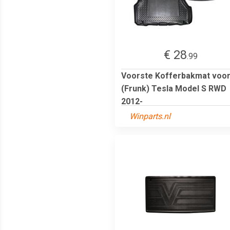
€ 28
.99
Voorste Kofferbakmat voo
(Frunk) Tesla Model S RWD
2012-
Winparts.nl