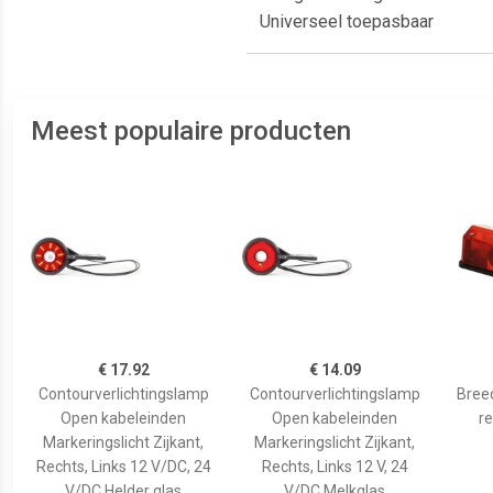
Universeel toepasbaar
Meest populaire producten
€ 17.92
€ 14.09
Contourverlichtingslamp
Contourverlichtingslamp
Breed
Open kabeleinden
Open kabeleinden
r
Markeringslicht Zijkant,
Markeringslicht Zijkant,
Rechts, Links 12 V/DC, 24
Rechts, Links 12 V, 24
V/DC Helder glas
V/DC Melkglas