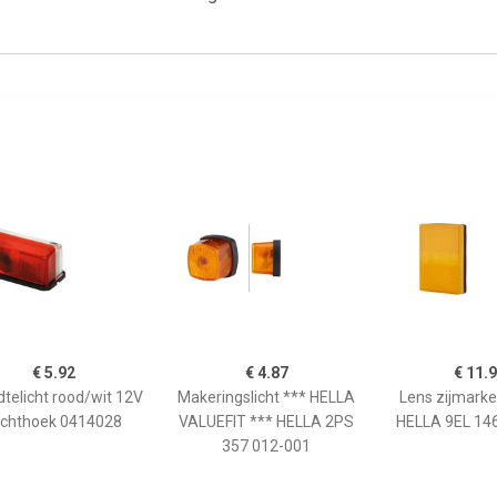
€ 5.92
€ 4.87
€ 11.
telicht rood/wit 12V
Makeringslicht *** HELLA
Lens zijmarker
echthoek 0414028
VALUEFIT *** HELLA 2PS
HELLA 9EL 14
357 012-001