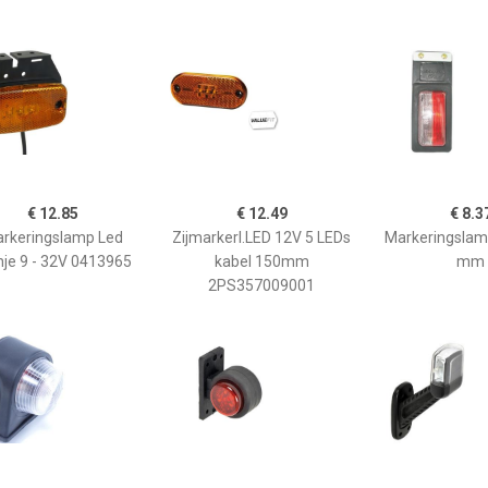
€ 12.85
€ 12.49
€ 8.3
rkeringslamp Led
Zijmarkerl.LED 12V 5 LEDs
Markeringslam
nje 9 - 32V 0413965
kabel 150mm
mm
2PS357009001