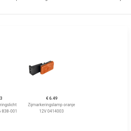
93
€ 6.49
ingslicht
Zijmarkeringslamp oranje
6 838-001
12V 0414003