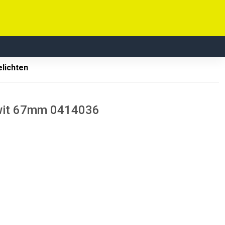
elichten
d/wit 67mm 0414036