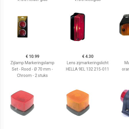
€ 10.99
€ 4.30
Zijlamp Markeringslamp
Lens zijmarkeringslicht
Ma
Set - Rood - Ø 70 mm -
HELLA 9EL 132 215-011
ora
Chroom - 2 stuks