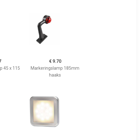
7
€ 9.70
p 45 x 115
Markeringslamp 185mm
haaks