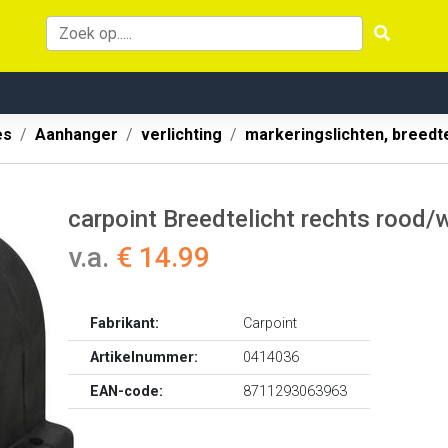
es
Aanhanger
verlichting
markeringslichten, breedt
carpoint Breedtelicht rechts roo
v.a.
€ 14.99
Fabrikant:
Carpoint
Artikelnummer:
0414036
EAN-code:
8711293063963