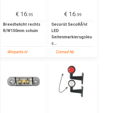
€ 16.
€ 16.
95
99
Breedtelicht rechts
Secorüt SecoRÃ¼t
R/W150mm schuin
LED
Seitenmarkierugsleu
c...
Winparts.nl
Conrad NL