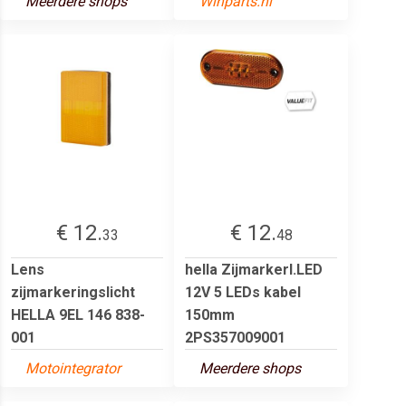
Meerdere shops
Winparts.nl
€ 12.
€ 12.
33
48
Lens
hella Zijmarkerl.LED
zijmarkeringslicht
12V 5 LEDs kabel
HELLA 9EL 146 838-
150mm
001
2PS357009001
Motointegrator
Meerdere shops