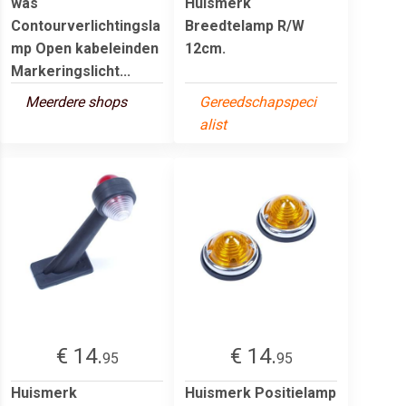
was
Huismerk
Contourverlichtingsla
Breedtelamp R/W
mp Open kabeleinden
12cm.
Markeringslicht...
Meerdere shops
Gereedschapspeci
alist
€ 14.
€ 14.
95
95
Huismerk
Huismerk Positielamp