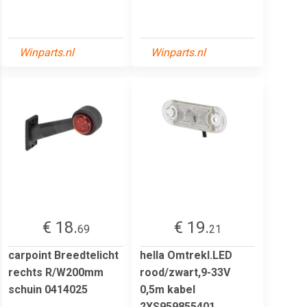
Winparts.nl
Winparts.nl
€ 18.
€ 19.
69
21
carpoint Breedtelicht
hella Omtrekl.LED
rechts R/W200mm
rood/zwart,9-33V
schuin 0414025
0,5m kabel
2XS959855401