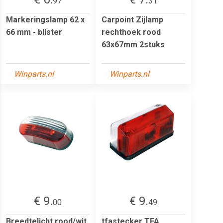
97
31
Markeringslamp 62 x
Carpoint Zijlamp
66 mm - blister
rechthoek rood
63x67mm 2stuks
Winparts.nl
Winparts.nl
€ 9.
€ 9.
00
49
Breedtelicht rood/wit
tfastecker TFA