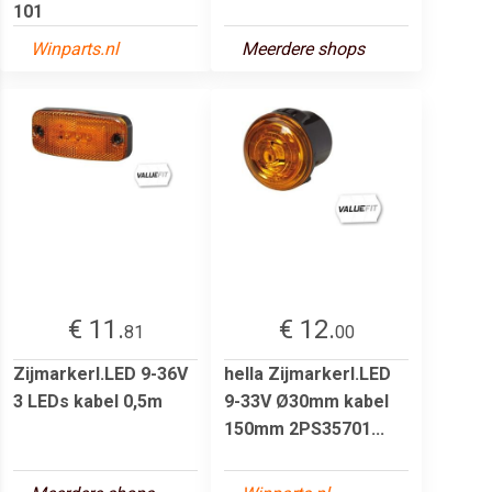
101
Winparts.nl
Meerdere shops
€ 11.
€ 12.
81
00
Zijmarkerl.LED 9-36V
hella Zijmarkerl.LED
3 LEDs kabel 0,5m
9-33V Ø30mm kabel
150mm 2PS35701...