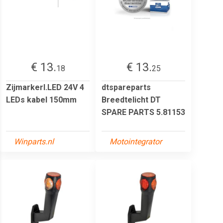
€ 13.
€ 13.
18
25
Zijmarkerl.LED 24V 4
dtspareparts
LEDs kabel 150mm
Breedtelicht DT
SPARE PARTS 5.81153
Winparts.nl
Motointegrator