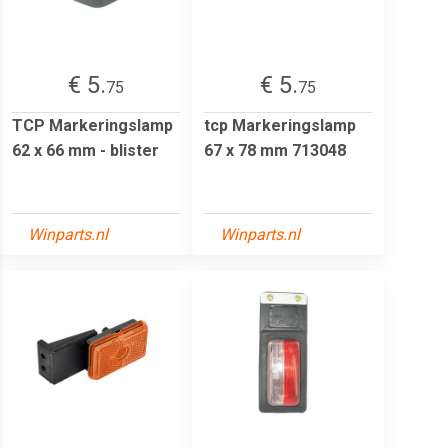
€ 5.
€ 5.
75
75
TCP Markeringslamp
tcp Markeringslamp
62 x 66 mm - blister
67 x 78 mm 713048
Winparts.nl
Winparts.nl