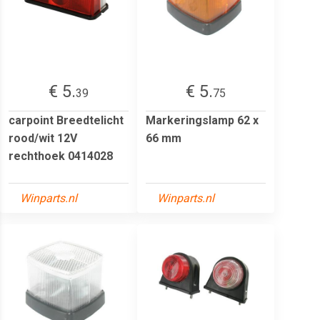
€ 5.
€ 5.
39
75
carpoint Breedtelicht
Markeringslamp 62 x
rood/wit 12V
66 mm
rechthoek 0414028
Winparts.nl
Winparts.nl