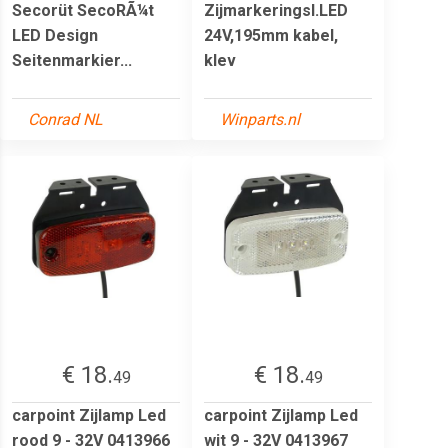
Secorüt SecoRÃ¼t
Zijmarkeringsl.LED
LED Design
24V,195mm kabel,
Seitenmarkier...
klev
Conrad NL
Winparts.nl
€ 18.
€ 18.
49
49
carpoint Zijlamp Led
carpoint Zijlamp Led
rood 9 - 32V 0413966
wit 9 - 32V 0413967