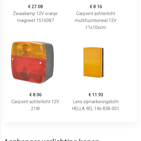
€ 27.08
€ 8.16
Zwaailamp 12V oranje
Carpoint achterlicht
magneet 1510087
multifucntioneel 12V
11x10xcm
€ 8.06
€ 11.93
Carpoint achterlicht 12V
Lens zijmarkeringslicht
21W
HELLA 9EL 146 838-001