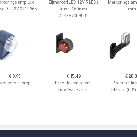
rkeringslamp Led
Zijmarkerl.LED 12V 5 LEDs
Markeringslam
nje 9 - 32V 0413965
kabel 150mm
mm
2PS357009001
€ 9.95
€ 15.49
€ 28.
Markeringslamp
Breedtelicht rechts
Breedtel. lin
rood/wit 72mm
148mm (60°)