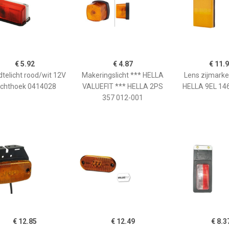
€ 5.92
€ 4.87
€ 11.
telicht rood/wit 12V
Makeringslicht *** HELLA
Lens zijmarker
echthoek 0414028
VALUEFIT *** HELLA 2PS
HELLA 9EL 14
357 012-001
€ 12.85
€ 12.49
€ 8.3