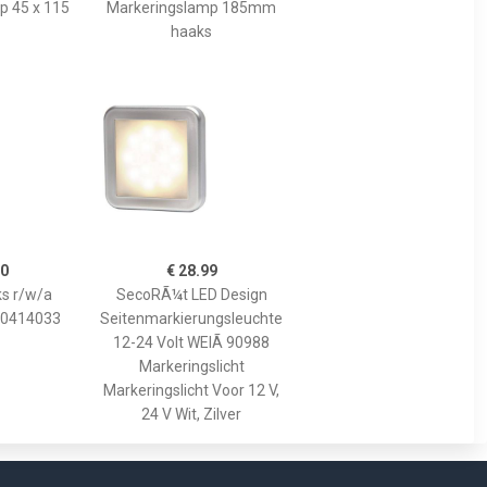
p 45 x 115
Markeringslamp 185mm
haaks
80
€ 28.99
ks r/w/a
SecoRÃ¼t LED Design
 0414033
Seitenmarkierungsleuchte
12-24 Volt WEIÃ 90988
Markeringslicht
Markeringslicht Voor 12 V,
24 V Wit, Zilver