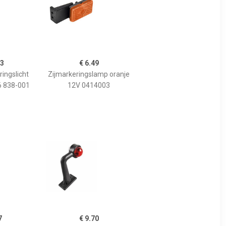
93
€ 6.49
ingslicht
Zijmarkeringslamp oranje
6 838-001
12V 0414003
7
€ 9.70