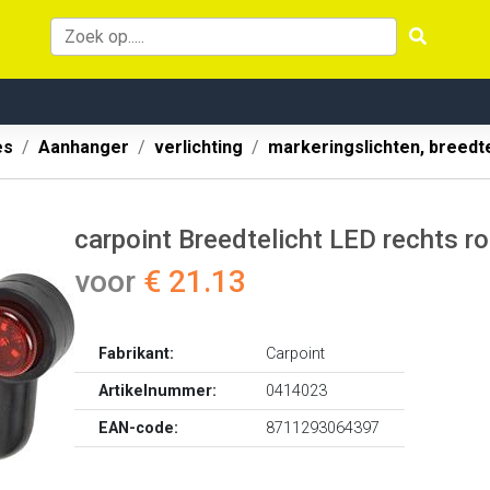
es
Aanhanger
verlichting
markeringslichten, breedt
carpoint Breedtelicht LED rechts
voor
€ 21.13
Fabrikant:
Carpoint
Artikelnummer:
0414023
EAN-code:
8711293064397