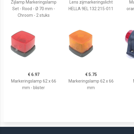
Zijlamp Markeringslamp
Lens zijmarkeringslicht
Ma
Set - Rood - Ø 70 mm -
HELLA 9EL 132 215-011
ora
Chroom - 2 stuks
€ 6.97
€ 5.75
Markeringslamp 62 x 66
Markeringslamp 62 x 66
mm - blister
mm