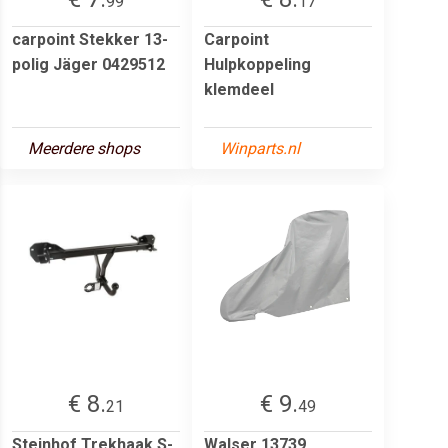
99
17
carpoint Stekker 13-
Carpoint
polig Jäger 0429512
Hulpkoppeling
klemdeel
Meerdere shops
Winparts.nl
€ 8.
€ 9.
21
49
Steinhof Trekhaak S-
Walser 13739