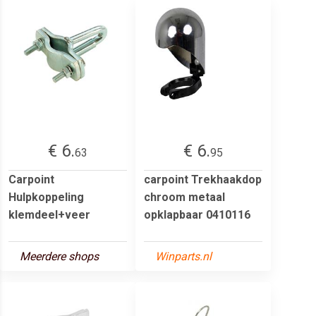
€ 6.
€ 6.
63
95
Carpoint
carpoint Trekhaakdop
Hulpkoppeling
chroom metaal
klemdeel+veer
opklapbaar 0410116
Meerdere shops
Winparts.nl