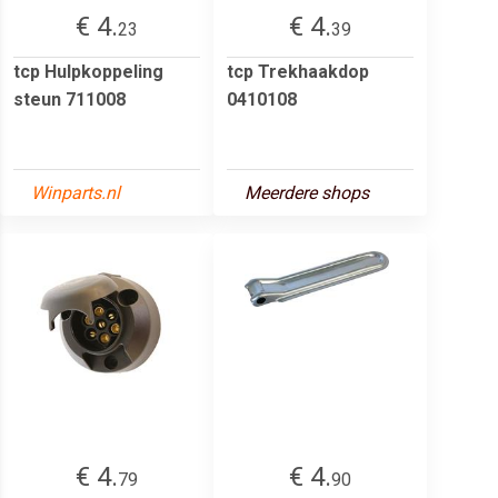
€ 4.
€ 4.
23
39
tcp Hulpkoppeling
tcp Trekhaakdop
steun 711008
0410108
Winparts.nl
Meerdere shops
€ 4.
€ 4.
79
90