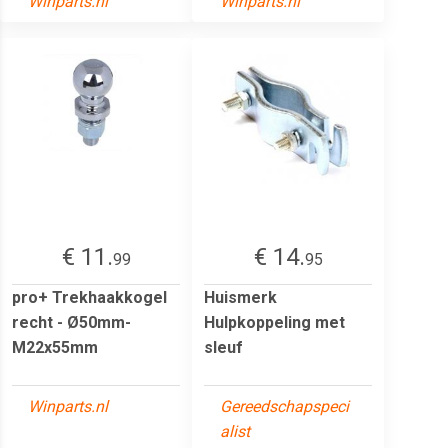
Winparts.nl
Winparts.nl
€ 11.
€ 14.
99
95
pro+ Trekhaakkogel
Huismerk
recht - Ø50mm-
Hulpkoppeling met
M22x55mm
sleuf
Winparts.nl
Gereedschapspeci
alist