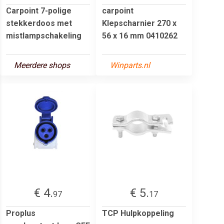
Carpoint 7-polige
carpoint
stekkerdoos met
Klepscharnier 270 x
mistlampschakeling
56 x 16 mm 0410262
Meerdere shops
Winparts.nl
€ 4.
€ 5.
97
17
Proplus
TCP Hulpkoppeling