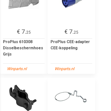
€ 7.
€ 7.
25
25
ProPlus 610308
ProPlus CEE-adapter
Disselbeschermhoes
CEE-koppeling
Grijs
Winparts.nl
Winparts.nl