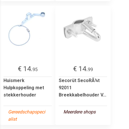
€ 14.
€ 14.
95
99
Huismerk
Secorüt SecoRÃ¼t
Hulpkoppeling met
92011
stekkerhouder
Breekkabelhouder V...
Gereedschapspeci
Meerdere shops
alist