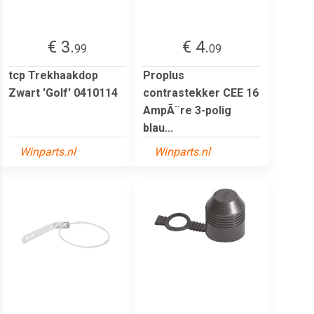
€ 3.
€ 4.
99
09
tcp Trekhaakdop
Proplus
Zwart 'Golf' 0410114
contrastekker CEE 16
AmpÃ¨re 3-polig
blau...
Winparts.nl
Winparts.nl