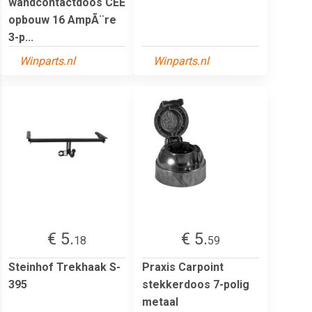
wandcontactdoos CEE
opbouw 16 AmpÃ¨re
3-p...
Winparts.nl
Winparts.nl
€ 5.
€ 5.
18
59
Steinhof Trekhaak S-
Praxis Carpoint
395
stekkerdoos 7-polig
metaal