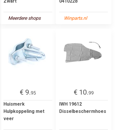
Zwart
0410228
Meerdere shops
Winparts.nl
€ 9.
€ 10.
95
99
Huismerk
IWH 19612
Hulpkoppeling met
Disselbeschermhoes
veer