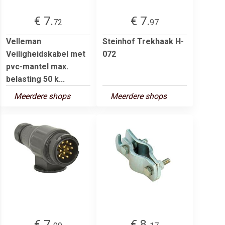
€ 7.
€ 7.
72
97
Velleman
Steinhof Trekhaak H-
Veiligheidskabel met
072
pvc-mantel max.
belasting 50 k...
Meerdere shops
Meerdere shops
€ 7.
€ 8.