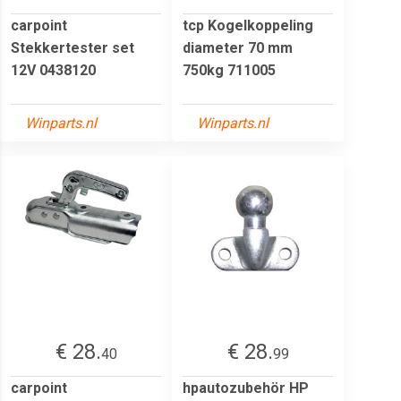
carpoint
tcp Kogelkoppeling
Stekkertester set
diameter 70 mm
12V 0438120
750kg 711005
Winparts.nl
Winparts.nl
€ 28.
€ 28.
40
99
carpoint
hpautozubehör HP