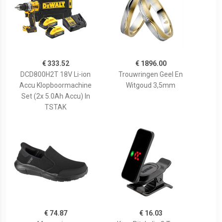
€ 333.52
€ 1896.00
DCD800H2T 18V Li-ion
Trouwringen Geel En
Accu Klopboormachine
Witgoud 3,5mm
Set (2x 5.0Ah Accu) In
TSTAK
€ 74.87
€ 16.03