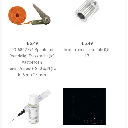
€ 5.49
€ 5.49
TO-6802776 Spanband
Motorrondsel module 0,5
(eendelig) Trekkracht (lc)
17
vastbinden
(enkel/direct)=350 daN (l x
b) 6 m x 25 mm