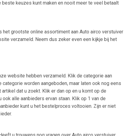
de beste keuzes kunt maken en nooit meer te veel betaalt
s het grootste online assortiment aan Auto airco verstuiver
bsite verzameld. Neem dus zeker even een kijkje bij het
onze website hebben verzameld. Klik de categorie aan
n die categorie worden aangeboden, maar laten ook nog eens
rtikel dat u zoekt. Klik er dan op en u komt op de
u ook alle aanbieders ervan staan. Klik op 1 van de
nbieder kunt u het bestelproces voltooien. Zijn er niet
ieder.
eeft u trouwens nog vragen over Auto airco verstuiver