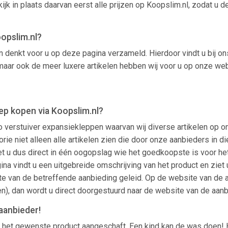
jk in plaats daarvan eerst alle prijzen op Koopslim.nl, zodat u 
oopslim.nl?
n denkt voor u op deze pagina verzameld. Hierdoor vindt u bij on
, maar ook de meer luxere artikelen hebben wij voor u op onze we
ep kopen via Koopslim.nl?
co verstuiver expansiekleppen waarvan wij diverse artikelen op 
egorie niet alleen alle artikelen zien die door onze aanbieders i
 u dus direct in één oogopslag wie het goedkoopste is voor het a
ina vindt u een uitgebreide omschrijving van het product en ziet 
e van de betreffende aanbieding geleid. Op de website van de aa
n), dan wordt u direct doorgestuurd naar de website van de aanb
aanbieder!
 het gewenste product aangeschaft. Een kind kan de was doen! H