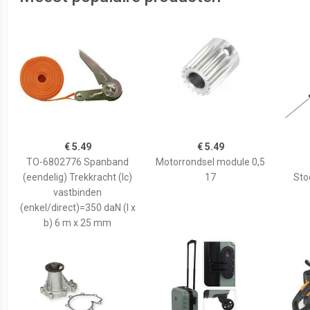
€ 5.49
€ 5.49
TO-6802776 Spanband
Motorrondsel module 0,5
(eendelig) Trekkracht (lc)
17
Sto
vastbinden
(enkel/direct)=350 daN (l x
b) 6 m x 25 mm