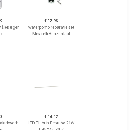
99
€ 12.95
Målebæger
Waterpomp reparatie set
as
Minarelli Horizontaal
00
€ 14.12
Saladevork
LED TL-buis Ecotube 21W
m
150CM 6500K