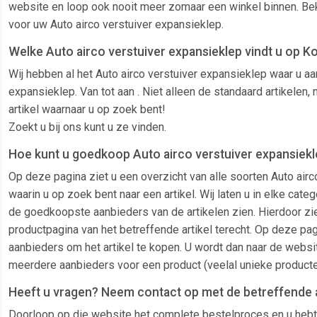
website en loop ook nooit meer zomaar een winkel binnen. Beki
voor uw Auto airco verstuiver expansieklep.
Welke Auto airco verstuiver expansieklep vindt u op K
Wij hebben al het Auto airco verstuiver expansieklep waar u aa
expansieklep. Van tot aan . Niet alleen de standaard artikelen
artikel waarnaar u op zoek bent!
Zoekt u bij ons kunt u ze vinden.
Hoe kunt u goedkoop Auto airco verstuiver expansiekl
Op deze pagina ziet u een overzicht van alle soorten Auto air
waarin u op zoek bent naar een artikel. Wij laten u in elke cat
de goedkoopste aanbieders van de artikelen zien. Hierdoor ziet
productpagina van het betreffende artikel terecht. Op deze pag
aanbieders om het artikel te kopen. U wordt dan naar de websit
meerdere aanbieders voor een product (veelal unieke producte
Heeft u vragen? Neem contact op met de betreffende 
Doorloop op die website het complete bestelproces en u hebt