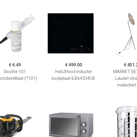
€ 6.49
€ 499.00
€ 451.
Seuthe 101
Hob2Hood inductie
MARKET SET
omdestillaat (*101)
kookplaat ILB64334CB
Laudet vlo
malachiet