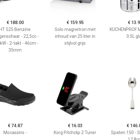
€ 188.00
€ 159.95
€ 13.
HT 525 Benzine
Solo magnetron met
KÜCHENPROF 
enschaar - 22,5cc -
inhoud van 25 liter in
0.5L gl
kW - 2-takt - 46cm -
stijlvol grijs
35mm
€ 74.87
€ 16.03
€ 146.
Mocassins -
Korg Pitchclip 2 Tuner
Spaten 150 - 
17,8c