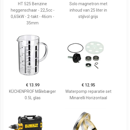
HT 525 Benzine
Solo magnetron met
heggenschaar - 22,5cc -
inhoud van 25 liter in
0,65kW - 2-takt - 46cm -
stijlvol grijs
35mm
€ 13.99
€ 12.95
KÜCHENPROF Målebæger
Waterpomp reparatie set
0.5L glas
Minarelli Horizontaal