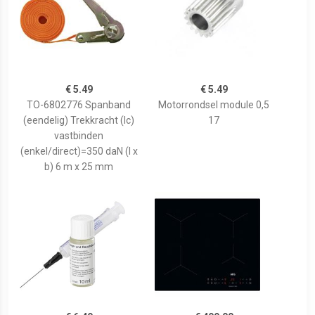
€ 5.49
€ 5.49
TO-6802776 Spanband
Motorrondsel module 0,5
(eendelig) Trekkracht (lc)
17
vastbinden
(enkel/direct)=350 daN (l x
b) 6 m x 25 mm