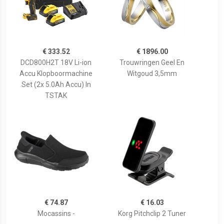
€ 333.52
€ 1896.00
DCD800H2T 18V Li-ion
Trouwringen Geel En
Accu Klopboormachine
Witgoud 3,5mm
Set (2x 5.0Ah Accu) In
TSTAK
€ 74.87
€ 16.03
Mocassins -
Korg Pitchclip 2 Tuner