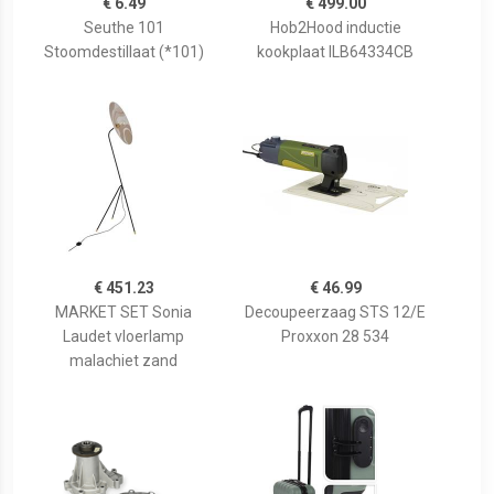
€ 6.49
€ 499.00
Seuthe 101
Hob2Hood inductie
Stoomdestillaat (*101)
kookplaat ILB64334CB
€ 451.23
€ 46.99
MARKET SET Sonia
Decoupeerzaag STS 12/E
Laudet vloerlamp
Proxxon 28 534
malachiet zand