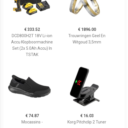
€ 333.52
€ 1896.00
DCD800H2T 18V Li-ion
Trouwringen Geel En
Accu Klopboormachine
Witgoud 3,5mm
Set (2x 5.0Ah Accu) In
TSTAK
€ 74.87
€ 16.03
Mocassins -
Korg Pitchclip 2 Tuner