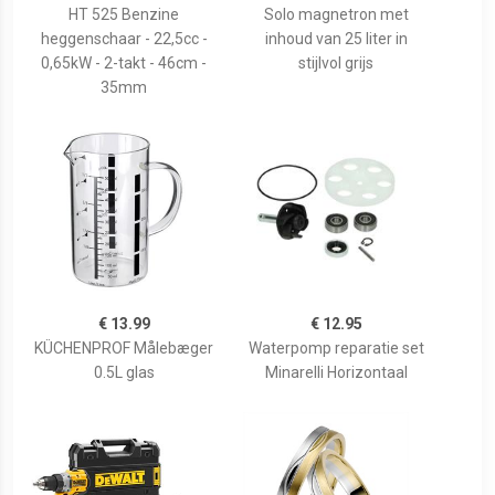
HT 525 Benzine
Solo magnetron met
heggenschaar - 22,5cc -
inhoud van 25 liter in
0,65kW - 2-takt - 46cm -
stijlvol grijs
35mm
€ 13.99
€ 12.95
KÜCHENPROF Målebæger
Waterpomp reparatie set
0.5L glas
Minarelli Horizontaal