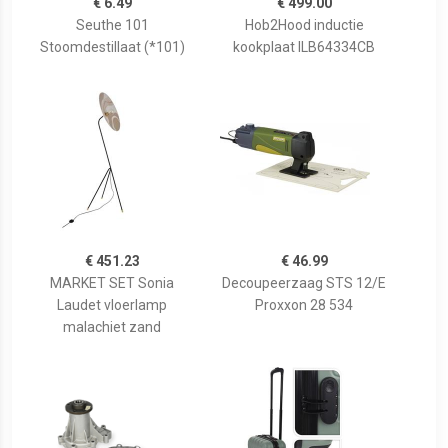
€ 6.49
€ 499.00
Seuthe 101
Hob2Hood inductie
Stoomdestillaat (*101)
kookplaat ILB64334CB
€ 451.23
€ 46.99
MARKET SET Sonia
Decoupeerzaag STS 12/E
Laudet vloerlamp
Proxxon 28 534
malachiet zand