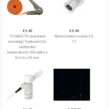
€ 5.49
€ 5.49
TO-6802776 Spanband
Motorrondsel module 0,5
(eendelig) Trekkracht (lc)
17
vastbinden
(enkel/direct)=350 daN (l x
b) 6 m x 25 mm