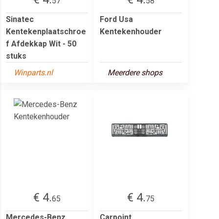
57
58
Sinatec
Ford Usa
Kentekenplaatschroe
Kentekenhouder
f Afdekkap Wit - 50
stuks
Winparts.nl
Meerdere shops
€ 4.
€ 4.
65
75
Mercedes-Benz
Carpoint