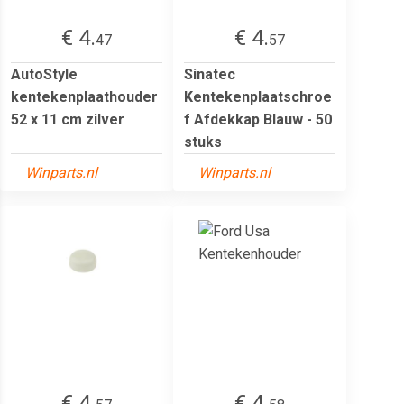
€ 4.
€ 4.
47
57
AutoStyle
Sinatec
kentekenplaathouder
Kentekenplaatschroe
52 x 11 cm zilver
f Afdekkap Blauw - 50
stuks
Winparts.nl
Winparts.nl
€ 4.
€ 4.