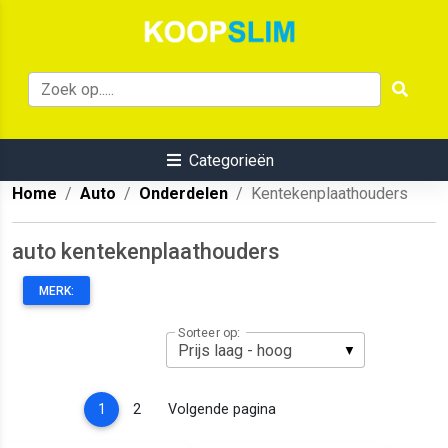
Categorieën
Home
Auto
Onderdelen
Kentekenplaathouders
auto kentekenplaathouders
MERK:
Sorteer op:
(current)
1
2
Volgende pagina