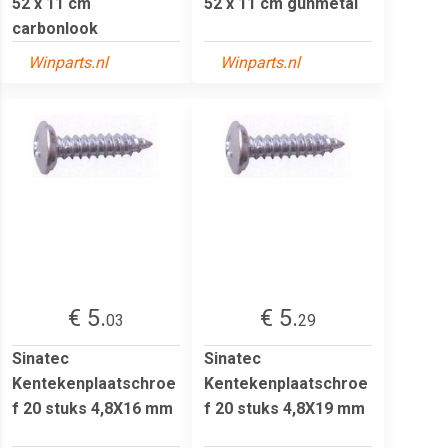
52 x 11 cm
52 x 11 cm gunmetal
carbonlook
Winparts.nl
Winparts.nl
€ 5.
€ 5.
03
29
Sinatec
Sinatec
Kentekenplaatschroe
Kentekenplaatschroe
f 20 stuks 4,8X16 mm
f 20 stuks 4,8X19 mm