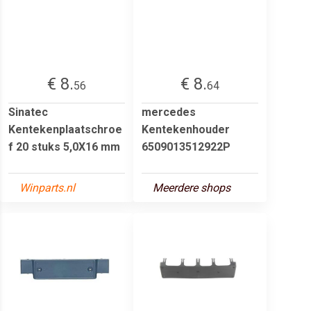
€ 8.
€ 8.
56
64
Sinatec
mercedes
Kentekenplaatschroe
Kentekenhouder
f 20 stuks 5,0X16 mm
6509013512922P
Winparts.nl
Meerdere shops