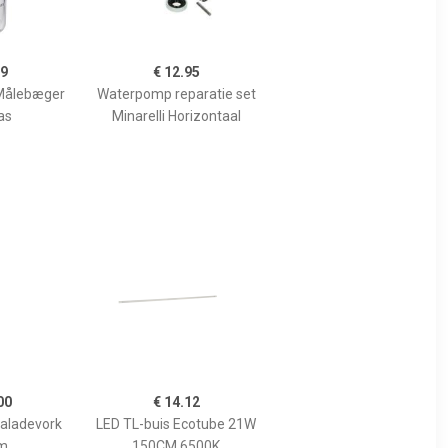
99
€ 12.95
Målebæger
Waterpomp reparatie set
as
Minarelli Horizontaal
00
€ 14.12
Saladevork
LED TL-buis Ecotube 21W
m
150CM 6500K