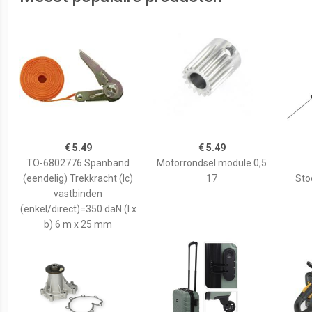
€ 5.49
€ 5.49
TO-6802776 Spanband
Motorrondsel module 0,5
(eendelig) Trekkracht (lc)
17
Sto
vastbinden
(enkel/direct)=350 daN (l x
b) 6 m x 25 mm