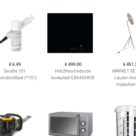
€ 6.49
€ 499.00
€ 451.
Seuthe 101
Hob2Hood inductie
MARKET SET
omdestillaat (*101)
kookplaat ILB64334CB
Laudet vlo
malachiet