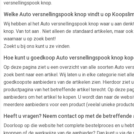
versnellingspook knop.
Welke Auto versnellingspook knop vindt u op Koopslim
Wij hebben al het Auto versnellingspook knop waar u aan denkt
knop. Van tot aan . Niet alleen de standaard artikelen, maar o
waarnaar u op zoek bent!
Zoekt u bij ons kunt u ze vinden.
Hoe kunt u goedkoop Auto versnellingspook knop kope
Op deze pagina ziet u een overzicht van alle soorten Auto ve
zoek bent naar een artikel. Wij laten u in elke categorie niet 
goedkoopste aanbieders van de artikelen zien. Hierdoor ziet u 
productpagina van het betreffende artikel terecht. Op deze pag
aanbieders om het artikel te kopen. U wordt dan naar de websit
meerdere aanbieders voor een product (veelal unieke producte
Heeft u vragen? Neem contact op met de betreffende 
Doorloop op die website het complete bestelproces en u hebt
knoppen of de werkwijze van de aanbieder? Dan kunt u via de w