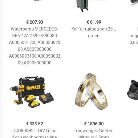
€ 207.93
€ 61.99
Waterpomp MERCEDES-
Koffer ruitpatroon 28 L
BENZ A2C3997390080
groen
hegg
A0005001700,A00050023
0,65
00,A0005003000
A0005003100,A00050032
00,A0005003800
€ 333.52
€ 1896.00
DCD800H2T 18V Li-ion
Trouwringen Geel En
Accu Klopboormachine
Witgoud 3,5mm