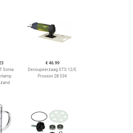
23
€ 46.99
 Sonia
Decoupeerzaag STS 12/E
erlamp
Proxxon 28 534
 zand