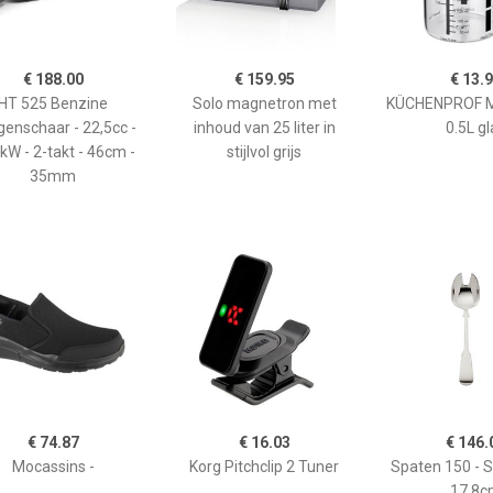
€ 188.00
€ 159.95
€ 13.
HT 525 Benzine
Solo magnetron met
KÜCHENPROF 
enschaar - 22,5cc -
inhoud van 25 liter in
0.5L gl
kW - 2-takt - 46cm -
stijlvol grijs
35mm
€ 74.87
€ 16.03
€ 146.
Mocassins -
Korg Pitchclip 2 Tuner
Spaten 150 - 
17,8c