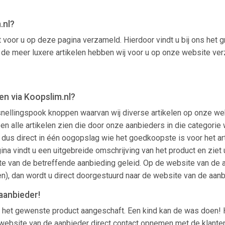
.nl?
 voor u op deze pagina verzameld. Hierdoor vindt u bij ons het 
ok de meer luxere artikelen hebben wij voor u op onze website ver
n via Koopslim.nl?
rsnellingspook knoppen waarvan wij diverse artikelen op onze we
alleen alle artikelen zien die door onze aanbieders in die catego
dus direct in één oogopslag wie het goedkoopste is voor het arti
ina vindt u een uitgebreide omschrijving van het product en ziet 
e van de betreffende aanbieding geleid. Op de website van de aa
n), dan wordt u direct doorgestuurd naar de website van de aanb
aanbieder!
 het gewenste product aangeschaft. Een kind kan de was doen! 
ebsite van de aanbieder direct contact opnemen met de klantens