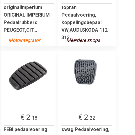
originalimperium
topran
ORIGINAL IMPERIUM
Pedaalvoering,
Pedaalrubbers
koppelingsbepaal
PEUGEOT,CIT...
VW,AUDI,SKODA 112
313...
Motointegrator
Meerdere shops
€ 2.
€ 2.
18
22
FEBI pedaalvoering
swag Pedaalvoering,