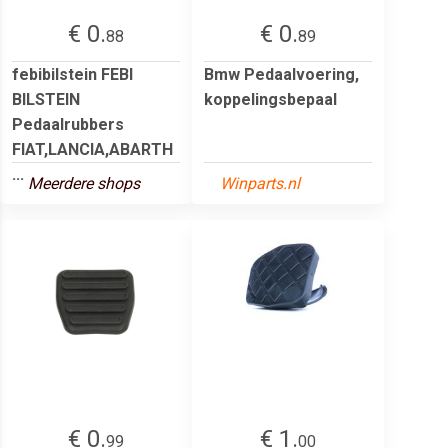
€ 0.
€ 0.
88
89
febibilstein FEBI
Bmw Pedaalvoering,
BILSTEIN
koppelingsbepaal
Pedaalrubbers
FIAT,LANCIA,ABARTH
...
Meerdere shops
Winparts.nl
€ 0.
€ 1.
99
00