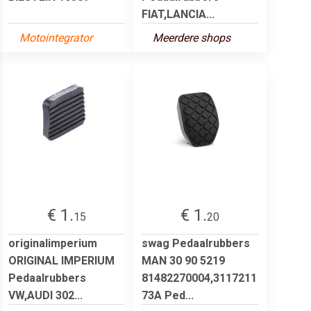
FIAT,LANCIA...
Motointegrator
Meerdere shops
€ 1.
€ 1.
15
20
originalimperium
swag Pedaalrubbers
ORIGINAL IMPERIUM
MAN 30 90 5219
Pedaalrubbers
81482270004,3117211
VW,AUDI 302...
73A Ped...