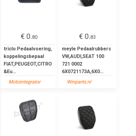
€ 0.
€ 0.
80
83
triclo Pedaalvoering,
meyle Pedaalrubbers
koppelingsbepaal
VW,AUDI,SEAT 100
FIAT,PEUGEOT,CITRO
721 0002
&Eu...
6X0721173A,6X0...
Motointegrator
Winparts.nl