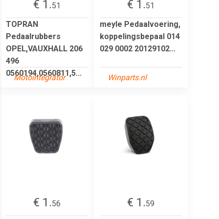
€ 1.
€ 1.
51
51
TOPRAN
meyle Pedaalvoering,
Pedaalrubbers
koppelingsbepaal 014
OPEL,VAUXHALL 206
029 0002 20129102...
496
0560194,0560811,5...
Motointegrator
Winparts.nl
€ 1.
€ 1.
56
59