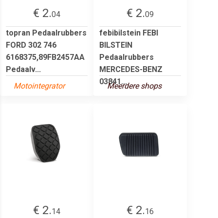
€ 2.
€ 2.
04
09
topran Pedaalrubbers
febibilstein FEBI
FORD 302 746
BILSTEIN
6168375,89FB2457AA
Pedaalrubbers
Pedaalv...
MERCEDES-BENZ
03841...
Motointegrator
Meerdere shops
€ 2.
€ 2.
14
16