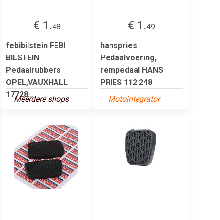
€ 1.
€ 1.
48
49
febibilstein FEBI
hanspries
BILSTEIN
Pedaalvoering,
Pedaalrubbers
rempedaal HANS
OPEL,VAUXHALL
PRIES 112 248
17728...
Meerdere shops
Motointegrator