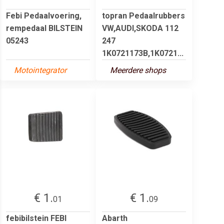
Febi Pedaalvoering,
topran Pedaalrubbers
rempedaal BILSTEIN
VW,AUDI,SKODA 112
05243
247
1K0721173B,1K0721...
Motointegrator
Meerdere shops
€ 1.
€ 1.
01
09
febibilstein FEBI
Abarth