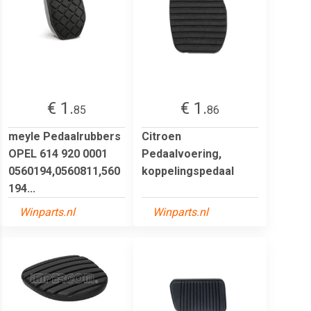
€ 1.
€ 1.
85
86
meyle Pedaalrubbers
Citroen
OPEL 614 920 0001
Pedaalvoering,
0560194,0560811,560
koppelingspedaal
194...
Winparts.nl
Winparts.nl