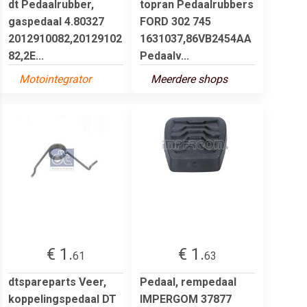
dt Pedaalrubber,
topran Pedaalrubbers
gaspedaal 4.80327
FORD 302 745
2012910082,20129102
1631037,86VB2454AA
82,2E...
Pedaalv...
Motointegrator
Meerdere shops
€ 1.
€ 1.
61
63
dtspareparts Veer,
Pedaal, rempedaal
koppelingspedaal DT
IMPERGOM 37877