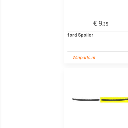
€ 9
.35
ford Spoiler
Winparts.nl