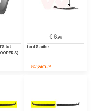
€ 8
.98
TS tot
ford Spoiler
COOPER S)
Winparts.nl