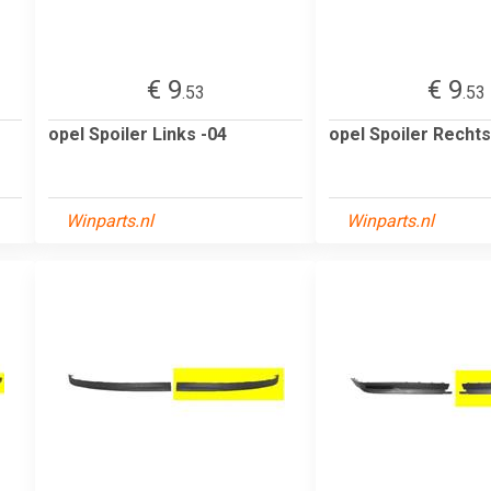
€ 9
€ 9
.53
.53
opel Spoiler Links -04
opel Spoiler Rechts
Winparts.nl
Winparts.nl