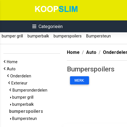
Categorieën
bumper grill
bumperbalk
bumperspoilers
Bumpersteun
Home
Auto
Onderdele
Home
Bumperspoilers
Auto
Onderdelen
MERK:
Exterieur
Bumperonderdelen
bumper grill
bumperbalk
bumperspoilers
Bumpersteun