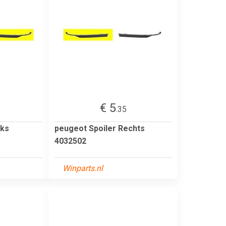
€ 5
.35
nks
peugeot Spoiler Rechts
4032502
Winparts.nl