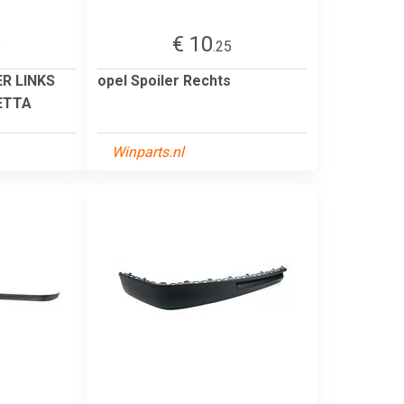
€ 10
5
.25
ER LINKS
opel Spoiler Rechts
JETTA
Winparts.nl