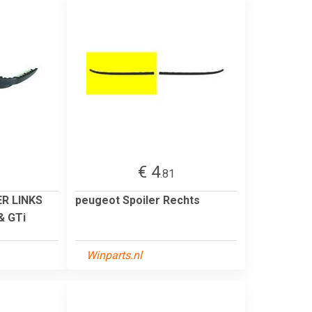
€ 4
.81
ER LINKS
peugeot Spoiler Rechts
& GTi
Winparts.nl