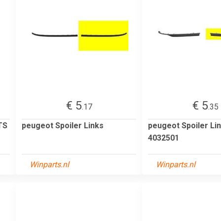
€ 5
€ 5
.17
.35
TS
peugeot Spoiler Links
peugeot Spoiler Li
4032501
Winparts.nl
Winparts.nl