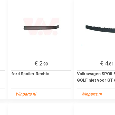
€ 2
€ 4
.99
.81
ford Spoiler Rechts
Volkswagen SPOIL
GOLF niet voor GT 
Winparts.nl
Winparts.nl