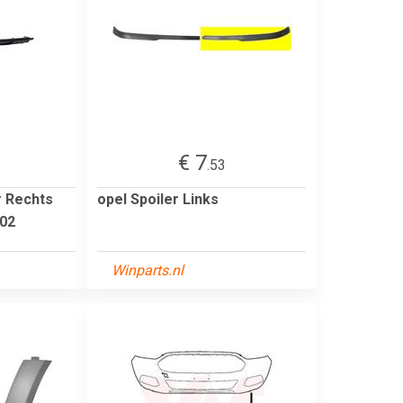
€ 7
.53
r Rechts
opel Spoiler Links
502
Winparts.nl