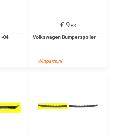
€ 9
.83
 -04
Volkswagen Bumperspoiler
Winparts.nl