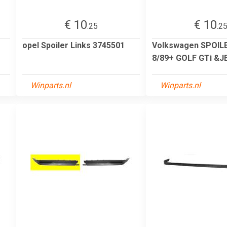
€ 10
€ 10
.25
.2
opel Spoiler Links 3745501
Volkswagen SPOIL
8/89+ GOLF GTi &
Winparts.nl
Winparts.nl