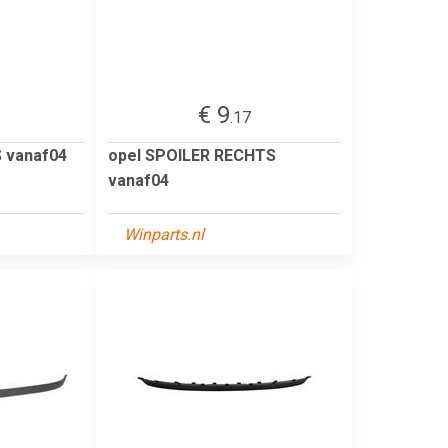
€ 9
.17
S vanaf04
opel SPOILER RECHTS
vanaf04
Winparts.nl