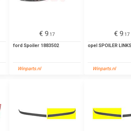
€ 9
€ 9
.17
.17
ford Spoiler 1883502
opel SPOILER LINK
Winparts.nl
Winparts.nl