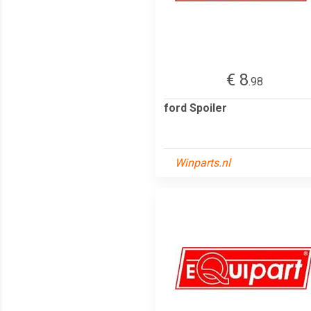
€ 8
.98
ford Spoiler
Winparts.nl