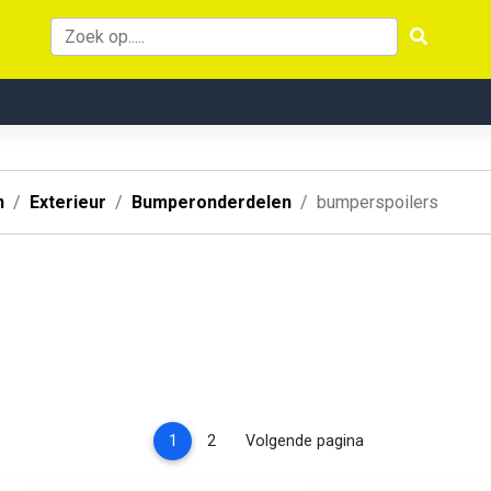
n
Exterieur
Bumperonderdelen
bumperspoilers
(current)
1
2
Volgende pagina