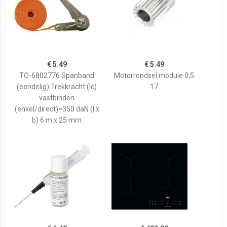
€ 5.49
€ 5.49
TO-6802776 Spanband
Motorrondsel module 0,5
(eendelig) Trekkracht (lc)
17
vastbinden
(enkel/direct)=350 daN (l x
b) 6 m x 25 mm