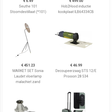
€ 6.49
€ 499.00
Seuthe 101
Hob2Hood inductie
Stoomdestillaat (*101)
kookplaat ILB64334CB
€ 451.23
€ 46.99
MARKET SET Sonia
Decoupeerzaag STS 12/E
Laudet vloerlamp
Proxxon 28 534
malachiet zand