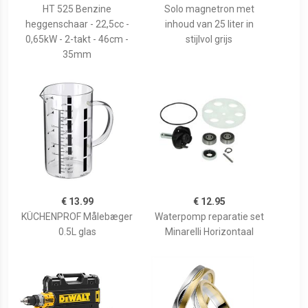
HT 525 Benzine
Solo magnetron met
heggenschaar - 22,5cc -
inhoud van 25 liter in
0,65kW - 2-takt - 46cm -
stijlvol grijs
35mm
€ 13.99
€ 12.95
KÜCHENPROF Målebæger
Waterpomp reparatie set
0.5L glas
Minarelli Horizontaal