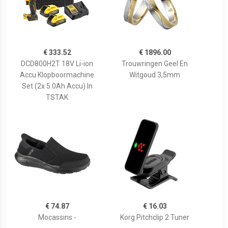
€ 333.52
€ 1896.00
DCD800H2T 18V Li-ion
Trouwringen Geel En
Accu Klopboormachine
Witgoud 3,5mm
Set (2x 5.0Ah Accu) In
TSTAK
€ 74.87
€ 16.03
Mocassins -
Korg Pitchclip 2 Tuner