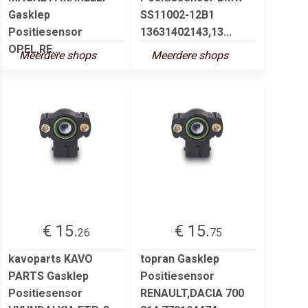
Gasklep
SS11002-12B1
Positiesensor
13631402143,13...
OPEL,RE...
Meerdere shops
Meerdere shops
€ 15.
€ 15.
26
75
kavoparts KAVO
topran Gasklep
PARTS Gasklep
Positiesensor
Positiesensor
RENAULT,DACIA 700