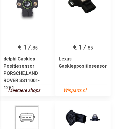
€ 17.
€ 17.
85
85
delphi Gasklep
Lexus
Positiesensor
Gaskleppositiesensor
PORSCHE,LAND
ROVER SS11001-
12B1...
Meerdere shops
Winparts.nl