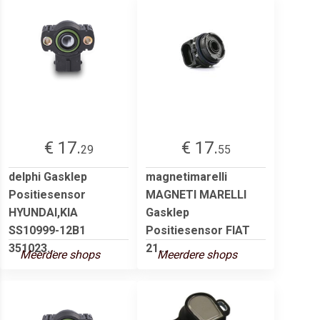
€ 17.
€ 17.
29
55
delphi Gasklep
magnetimarelli
Positiesensor
MAGNETI MARELLI
HYUNDAI,KIA
Gasklep
SS10999-12B1
Positiesensor FIAT
351023...
21...
Meerdere shops
Meerdere shops