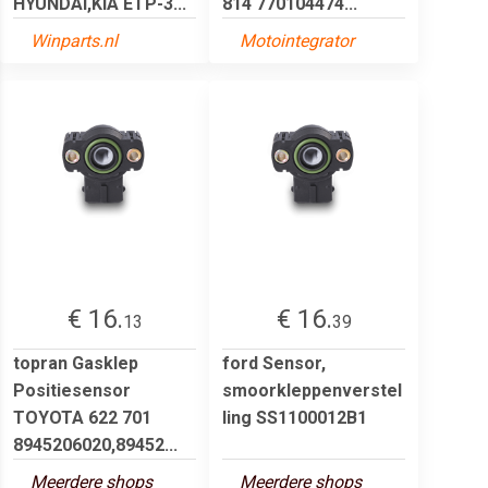
HYUNDAI,KIA ETP-3...
814 770104474...
Winparts.nl
Motointegrator
€ 16.
€ 16.
13
39
topran Gasklep
ford Sensor,
Positiesensor
smoorkleppenverstel
TOYOTA 622 701
ling SS1100012B1
8945206020,89452...
Meerdere shops
Meerdere shops