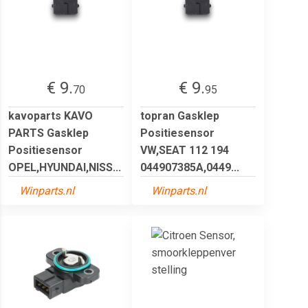
€ 9.
€ 9.
70
95
kavoparts KAVO
topran Gasklep
PARTS Gasklep
Positiesensor
Positiesensor
VW,SEAT 112 194
OPEL,HYUNDAI,NISS...
044907385A,0449...
Winparts.nl
Winparts.nl