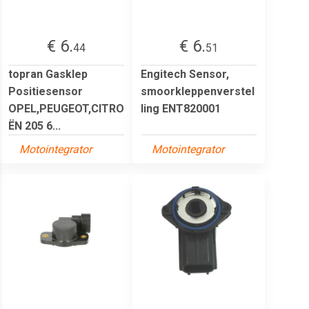
€ 6.
€ 6.
44
51
topran Gasklep
Engitech Sensor,
Positiesensor
smoorkleppenverstel
OPEL,PEUGEOT,CITRO
ling ENT820001
ËN 205 6...
Motointegrator
Motointegrator