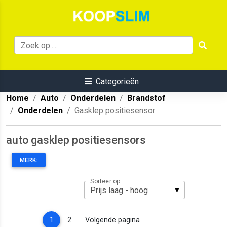
Categorieën
Home
Auto
Onderdelen
Brandstof
Onderdelen
Gasklep positiesensor
auto gasklep positiesensors
MERK:
Sorteer op:
(current)
1
2
Volgende pagina