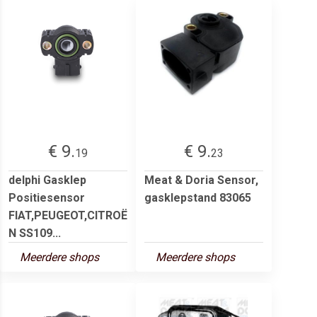
€ 9.
€ 9.
19
23
delphi Gasklep
Meat & Doria Sensor,
Positiesensor
gasklepstand 83065
FIAT,PEUGEOT,CITROË
N SS109...
Meerdere shops
Meerdere shops