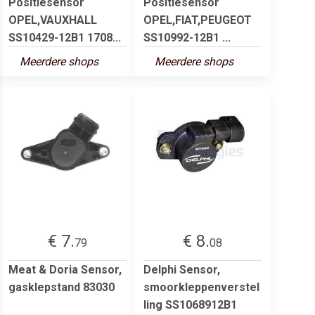
Positiesensor
Positiesensor
OPEL,VAUXHALL
OPEL,FIAT,PEUGEOT
SS10429-12B1 1708...
SS10992-12B1 ...
Meerdere shops
Meerdere shops
€ 7.
€ 8.
79
08
Meat & Doria Sensor,
Delphi Sensor,
gasklepstand 83030
smoorkleppenverstel
ling SS1068912B1