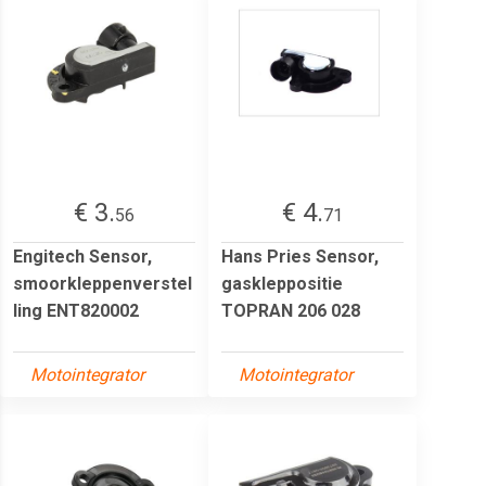
€ 3.
€ 4.
56
71
Engitech Sensor,
Hans Pries Sensor,
smoorkleppenverstel
gaskleppositie
ling ENT820002
TOPRAN 206 028
Motointegrator
Motointegrator