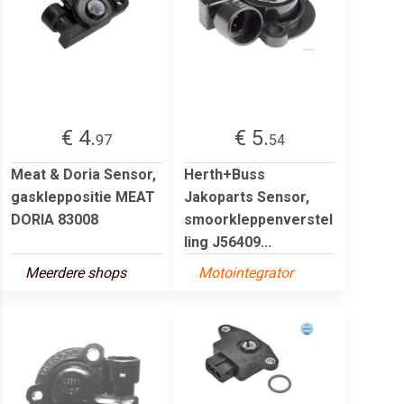
€ 4.
€ 5.
97
54
Meat & Doria Sensor,
Herth+Buss
gaskleppositie MEAT
Jakoparts Sensor,
DORIA 83008
smoorkleppenverstel
ling J56409...
Meerdere shops
Motointegrator