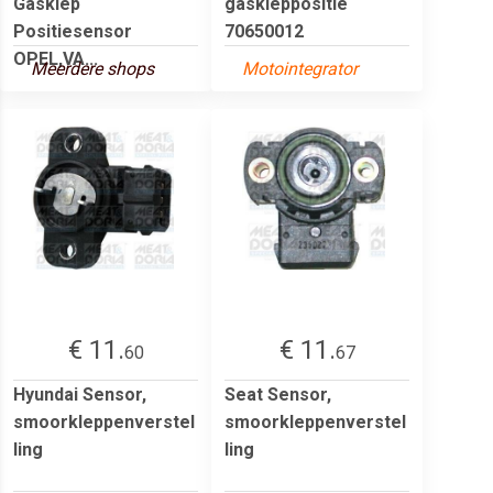
Gasklep
gaskleppositie
Positiesensor
70650012
OPEL,VA...
Meerdere shops
Motointegrator
€ 11.
€ 11.
60
67
Hyundai Sensor,
Seat Sensor,
smoorkleppenverstel
smoorkleppenverstel
ling
ling