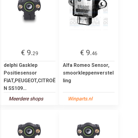
€ 9.
€ 9.
29
46
delphi Gasklep
Alfa Romeo Sensor,
Positiesensor
smoorkleppenverstel
FIAT,PEUGEOT,CITROË
ling
N SS109...
Meerdere shops
Winparts.nl