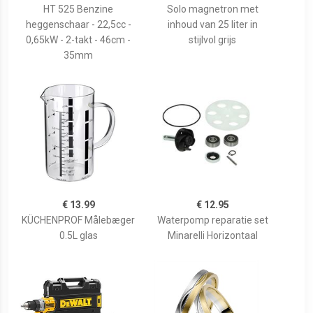
HT 525 Benzine
Solo magnetron met
heggenschaar - 22,5cc -
inhoud van 25 liter in
0,65kW - 2-takt - 46cm -
stijlvol grijs
35mm
€ 13.99
€ 12.95
KÜCHENPROF Målebæger
Waterpomp reparatie set
0.5L glas
Minarelli Horizontaal