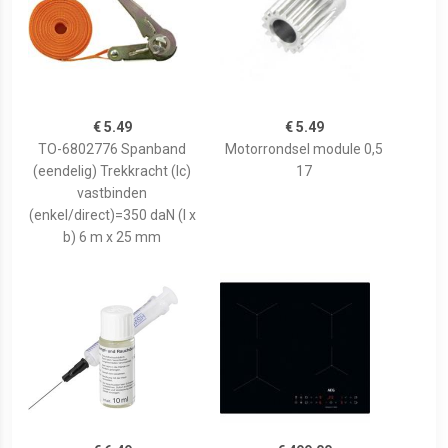
€ 5.49
€ 5.49
TO-6802776 Spanband
Motorrondsel module 0,5
(eendelig) Trekkracht (lc)
17
vastbinden
(enkel/direct)=350 daN (l x
b) 6 m x 25 mm