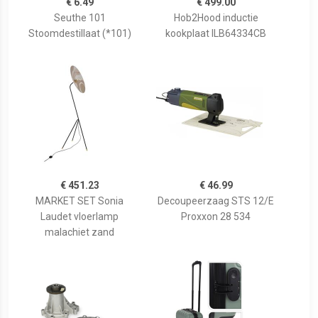
€ 6.49
€ 499.00
Seuthe 101
Hob2Hood inductie
Stoomdestillaat (*101)
kookplaat ILB64334CB
€ 451.23
€ 46.99
MARKET SET Sonia
Decoupeerzaag STS 12/E
Laudet vloerlamp
Proxxon 28 534
malachiet zand