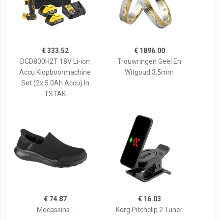
€ 333.52
€ 1896.00
DCD800H2T 18V Li-ion
Trouwringen Geel En
Accu Klopboormachine
Witgoud 3,5mm
Set (2x 5.0Ah Accu) In
TSTAK
€ 74.87
€ 16.03
Mocassins -
Korg Pitchclip 2 Tuner