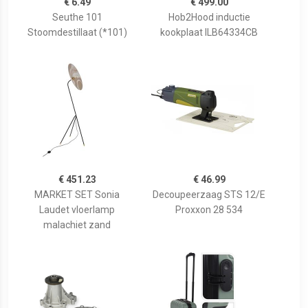
€ 6.49
€ 499.00
Seuthe 101
Hob2Hood inductie
Stoomdestillaat (*101)
kookplaat ILB64334CB
€ 451.23
€ 46.99
MARKET SET Sonia
Decoupeerzaag STS 12/E
Laudet vloerlamp
Proxxon 28 534
malachiet zand