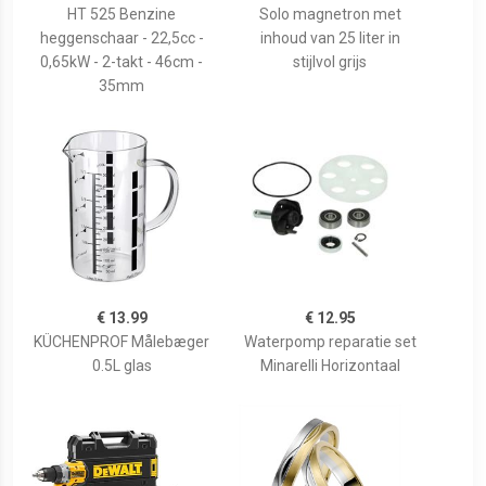
HT 525 Benzine
Solo magnetron met
heggenschaar - 22,5cc -
inhoud van 25 liter in
0,65kW - 2-takt - 46cm -
stijlvol grijs
35mm
€ 13.99
€ 12.95
KÜCHENPROF Målebæger
Waterpomp reparatie set
0.5L glas
Minarelli Horizontaal