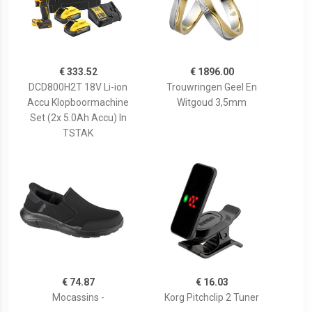
€ 333.52
€ 1896.00
DCD800H2T 18V Li-ion
Trouwringen Geel En
Accu Klopboormachine
Witgoud 3,5mm
Set (2x 5.0Ah Accu) In
TSTAK
€ 74.87
€ 16.03
Mocassins -
Korg Pitchclip 2 Tuner