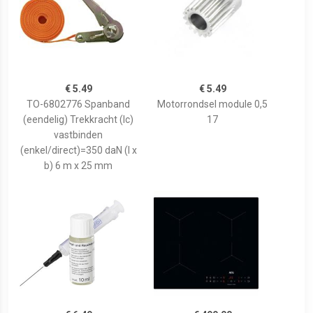
€ 5.49
€ 5.49
TO-6802776 Spanband
Motorrondsel module 0,5
(eendelig) Trekkracht (lc)
17
vastbinden
(enkel/direct)=350 daN (l x
b) 6 m x 25 mm