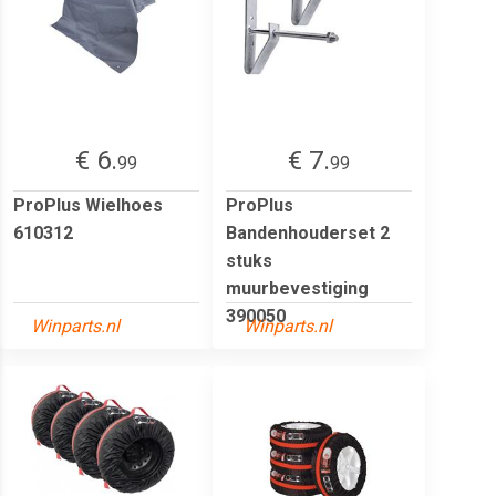
€ 6.
€ 7.
99
99
ProPlus Wielhoes
ProPlus
610312
Bandenhouderset 2
stuks
muurbevestiging
390050
Winparts.nl
Winparts.nl