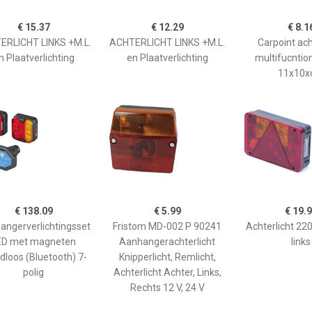
€ 15.37
€ 12.29
€ 8.1
ERLICHT LINKS +M.L.
ACHTERLICHT LINKS +M.L.
Carpoint ach
n Plaatverlichting
en Plaatverlichting
multifucntio
11x10
€ 138.09
€ 5.99
€ 19.
angerverlichtingsset
Fristom MD-002 P 90241
Achterlicht 2
ED met magneten
Aanhangerachterlicht
links
dloos (Bluetooth) 7-
Knipperlicht, Remlicht,
polig
Achterlicht Achter, Links,
Rechts 12 V, 24 V