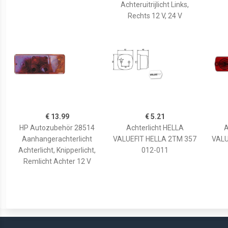
Achteruitrijlicht Links,
Rechts 12 V, 24 V
€ 13.99
€ 5.21
HP Autozubehör 28514
Achterlicht HELLA
A
Aanhangerachterlicht
VALUEFIT HELLA 2TM 357
VALU
Achterlicht, Knipperlicht,
012-011
Remlicht Achter 12 V