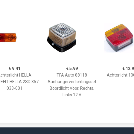
€ 9.41
€ 5.99
€ 12.
chterlicht HELLA
TFA Auto 88118
Achterlicht 1
EFIT HELLA 2SD 357
Aanhangerverlichtingsset
033-001
Boordlicht Voor, Rechts,
Links 12 V