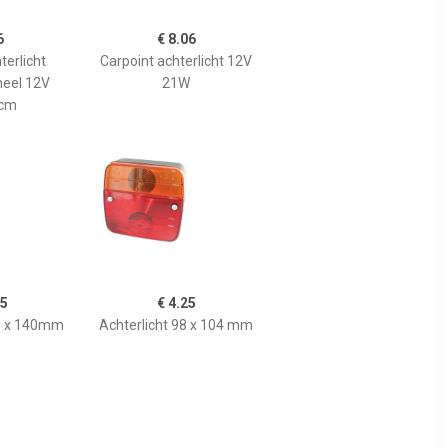
6
€ 8.06
terlicht
Carpoint achterlicht 12V
neel 12V
21W
xcm
95
€ 4.25
20 x 140mm
Achterlicht 98 x 104 mm