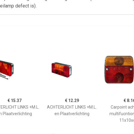
ilamp defect is).
€ 15.37
€ 12.29
€ 8.1
ERLICHT LINKS +M.L.
ACHTERLICHT LINKS +M.L.
Carpoint ach
n Plaatverlichting
en Plaatverlichting
multifucntio
11x10