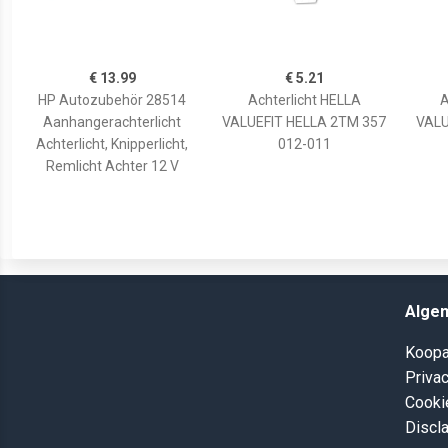
€ 13.99
€ 5.21
HP Autozubehör 28514
Achterlicht HELLA
A
Aanhangerachterlicht
VALUEFIT HELLA 2TM 357
VALU
Achterlicht, Knipperlicht,
012-011
Remlicht Achter 12 V
Alge
Koopa
Privac
Cooki
Discl