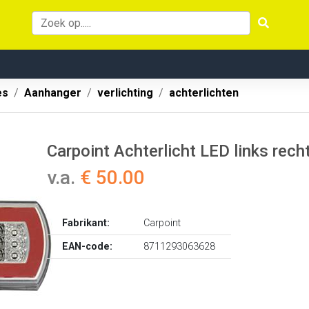
es
Aanhanger
verlichting
achterlichten
Carpoint Achterlicht LED links rec
v.a.
€ 50.00
Fabrikant:
Carpoint
EAN-code:
8711293063628