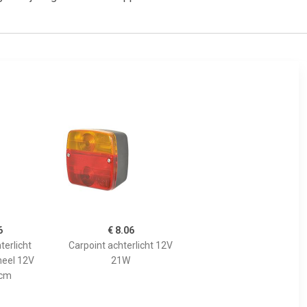
6
€ 8.06
terlicht
Carpoint achterlicht 12V
neel 12V
21W
xcm