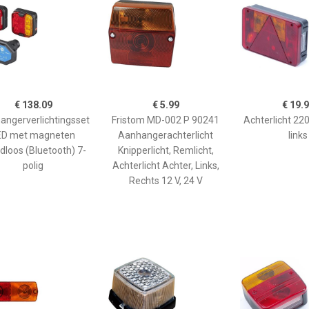
€ 138.09
€ 5.99
€ 19.
angerverlichtingsset
Fristom MD-002 P 90241
Achterlicht 2
ED met magneten
Aanhangerachterlicht
links
dloos (Bluetooth) 7-
Knipperlicht, Remlicht,
polig
Achterlicht Achter, Links,
Rechts 12 V, 24 V