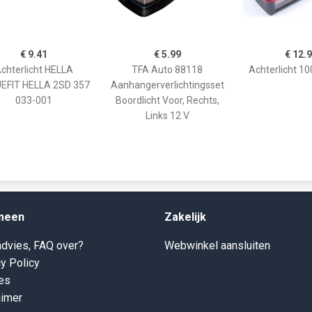
€ 9.41
€ 5.99
€ 12.
chterlicht HELLA
TFA Auto 88118
Achterlicht 1
EFIT HELLA 2SD 357
Aanhangerverlichtingsset
033-001
Boordlicht Voor, Rechts,
Links 12 V
meen
Zakelijk
dvies, FAQ over?
Webwinkel aansluiten
y Policy
es
aimer