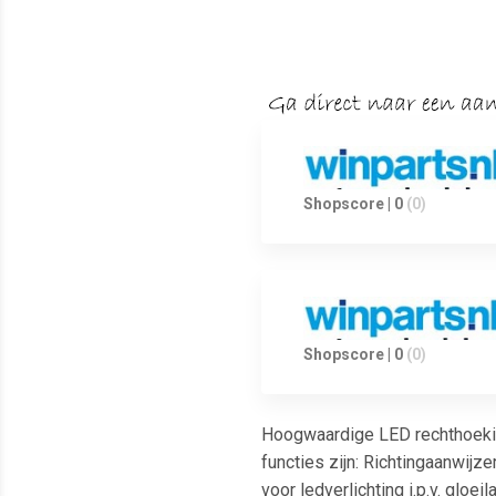
Shopscore | 0
(0)
Shopscore | 0
(0)
Hoogwaardige LED rechthoekige
functies zijn: Richtingaanwijze
voor ledverlichting i.p.v. glo