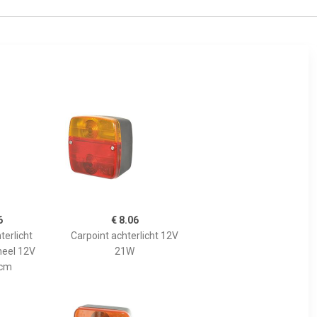
6
€ 8.06
terlicht
Carpoint achterlicht 12V
neel 12V
21W
xcm