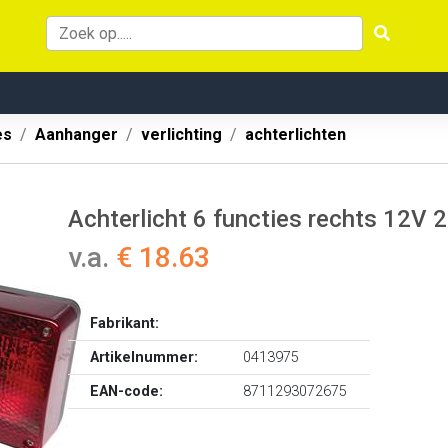
es
Aanhanger
verlichting
achterlichten
Achterlicht 6 functies rechts 12
v.a.
€ 18.63
Fabrikant:
Artikelnummer:
0413975
EAN-code:
8711293072675