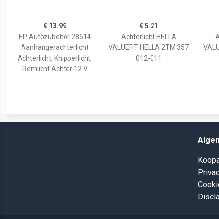
€ 13.99
€ 5.21
HP Autozubehör 28514
Achterlicht HELLA
A
Aanhangerachterlicht
VALUEFIT HELLA 2TM 357
VALU
Achterlicht, Knipperlicht,
012-011
Remlicht Achter 12 V
Alge
Koopa
Privac
Cooki
Discl