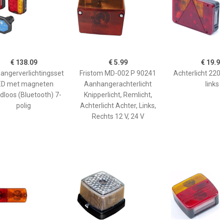
€ 138.09
€ 5.99
€ 19.
angerverlichtingsset
Fristom MD-002 P 90241
Achterlicht 2
ED met magneten
Aanhangerachterlicht
links
dloos (Bluetooth) 7-
Knipperlicht, Remlicht,
polig
Achterlicht Achter, Links,
Rechts 12 V, 24 V