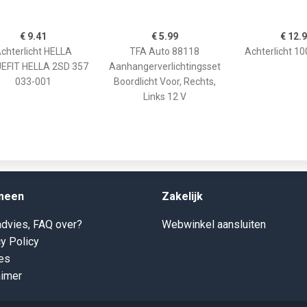
€ 9.41
€ 5.99
€ 12.
chterlicht HELLA
TFA Auto 88118
Achterlicht 1
EFIT HELLA 2SD 357
Aanhangerverlichtingsset
033-001
Boordlicht Voor, Rechts,
Links 12 V
meen
Zakelijk
dvies, FAQ over?
Webwinkel aansluiten
y Policy
es
aimer