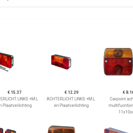
€ 15.37
€ 12.29
€ 8.1
ERLICHT LINKS +M.L.
ACHTERLICHT LINKS +M.L.
Carpoint ach
n Plaatverlichting
en Plaatverlichting
multifucntio
11x10