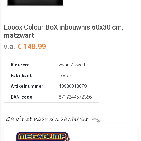
Looox Colour BoX inbouwnis 60x30 cm,
matzwart
v.a.
€ 148.99
Kleuren:
zwart / zwart
Fabrikant:
Looox
Artikelnummer:
40880018079
EAN-code:
8719244572366