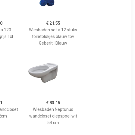
00
€ 21.55
va 120
Wiesbaden set a 12 stuks
ijs 1xl
toiletblokjes blauw tbv
Geberit | Blauw
01
€ 83.15
andcloset
Wiesbaden Neptunus
2cm
wandcloset diepspoel wit
54 cm