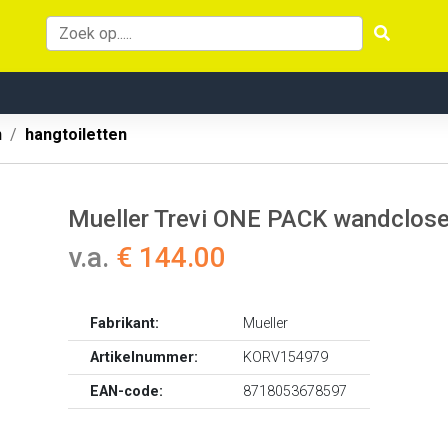
n
hangtoiletten
Mueller Trevi ONE PACK wandcloset
v.a.
€ 144.00
Fabrikant:
Mueller
Artikelnummer:
KORV154979
EAN-code:
8718053678597