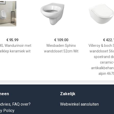
€ 95.99
€ 109.00
€ 422.
aXL Wandurinoir met
Wiesbaden Sphinx
Villeroy & boch
elklep keramiek wit
wandcloset 52cm Wit
wandcloset 56
spoelrand d
ceramic
antikalkbehan
alpin 467
meen
Zakelijk
dvies, FAQ over?
Webwinkel aansluiten
y Policy