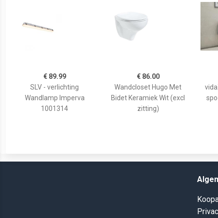
€ 89.99
€ 86.00
SLV - verlichting
Wandcloset Hugo Met
vid
Wandlamp Imperva
Bidet Keramiek Wit (excl
spo
1001314
zitting)
Alge
Koopa
Privac