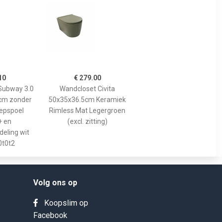
10
€ 279.00
 Subway 3.0
Wandcloset Civita
cm zonder
50x35x36.5cm Keramiek
iepspoel
Rimless Mat Legergroen
+ en
(excl. zitting)
deling wit
0t0t2
Volg ons op
Koopslim op
Facebook