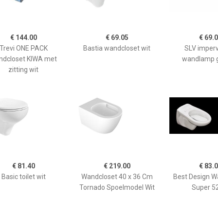
€ 144.00
€ 69.05
€ 69.
Trevi ONE PACK
Bastia wandcloset wit
SLV imper
ndcloset KIWA met
wandlamp gr
zitting wit
€ 81.40
€ 219.00
€ 83.
Basic toilet wit
Wandcloset 40 x 36 Cm
Best Design W
Tornado Spoelmodel Wit
Super 5